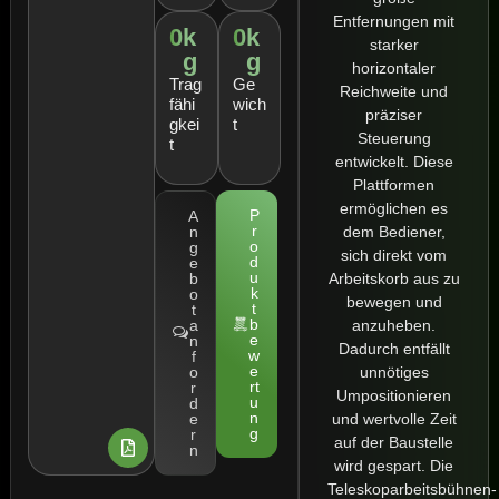
Entfernungen mit
0
k
0
k
starker
g
g
horizontaler
Trag
Ge
Reichweite und
fähi
wich
präziser
gkei
t
Steuerung
t
entwickelt. Diese
Plattformen
ermöglichen es
P
A
r
dem Bediener,
n
o
g
sich direkt vom
d
e
u
Arbeitskorb aus zu
b
k
o
bewegen und
t
t
b
anzuheben.
a
e
n
Dadurch entfällt
w
f
e
unnötiges
o
rt
r
Umpositionieren
u
d
n
und wertvolle Zeit
e
g
r
auf der Baustelle
n
wird gespart. Die
Teleskoparbeitsbühnen-