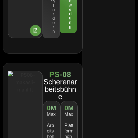
e
n
w
f
e
o
rt
r
u
d
n
e
g
r
n
PS-08
Scherenar
beitsbühn
e
0
M
0
M
Max
Max
.
.
Arb
Platt
eits
form
höh
höh