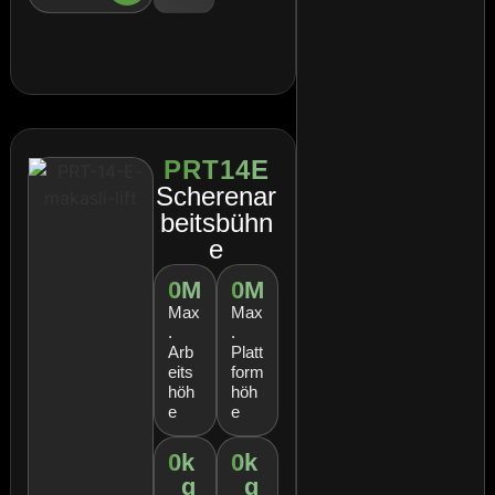
PRT14E
Scherenar
beitsbühn
e
0
M
0
M
Max
Max
.
.
Arb
Platt
eits
form
höh
höh
e
e
0
k
0
k
g
g