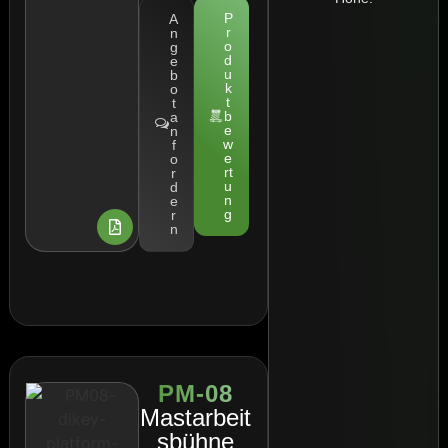
P
A
r
n
o
g
d
e
u
b
k
o
t
t
b
a
e
n
w
f
e
o
rt
r
u
d
n
e
g
r
n
PM-08
Mastarbeit
sbühne