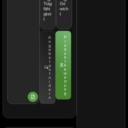
Trag
Ge
fähi
wich
gkei
t
t
P
A
r
n
o
g
d
e
u
b
k
o
t
t
b
a
e
n
w
f
e
o
rt
r
u
d
n
e
g
r
n