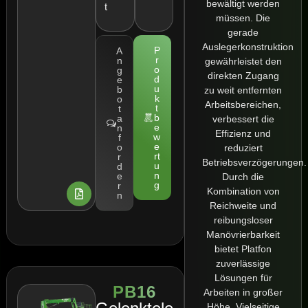
bewältigt werden
t
müssen. Die
gerade
Auslegerkonstruktion
P
A
r
n
gewährleistet den
o
g
direkten Zugang
d
e
u
b
zu weit entfernten
k
o
Arbeitsbereichen,
t
t
b
a
verbessert die
e
n
Effizienz und
w
f
e
o
reduziert
rt
r
Betriebsverzögerungen.
u
d
n
e
Durch die
g
r
Kombination von
n
Reichweite und
reibungsloser
Manövrierbarkeit
bietet Platfon
zuverlässige
Lösungen für
PB16
Arbeiten in großer
Höhe. Vielseitige