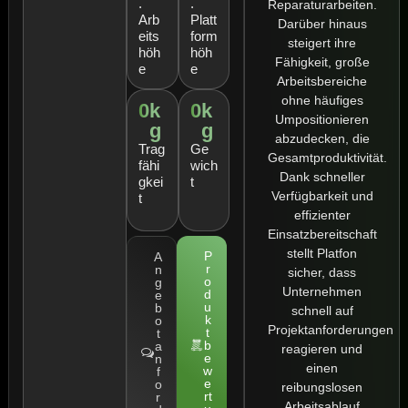
.
.
Reparaturarbeiten.
Arb
Platt
Darüber hinaus
eits
form
steigert ihre
höh
höh
Fähigkeit, große
e
e
Arbeitsbereiche
ohne häufiges
0
k
0
k
Umpositionieren
g
g
abzudecken, die
Trag
Ge
Gesamtproduktivität.
fähi
wich
Dank schneller
gkei
t
Verfügbarkeit und
t
effizienter
Einsatzbereitschaft
stellt Platfon
P
A
r
n
sicher, dass
o
g
Unternehmen
d
e
u
b
schnell auf
k
o
Projektanforderungen
t
t
b
a
reagieren und
e
n
einen
w
f
e
o
reibungslosen
rt
r
Arbeitsablauf