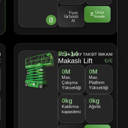
Ürün
Fiyat
İncele
Teklifi
Al
PS-14
I
12-24-36 AY TAKSİT İMKANI
Makaslı Lift
€
₺/€
0
M
0
M
Max.
Max.
Çalışma
Platform
Yüksekliği
Yüksekliği
0
kg
0
kg
Kaldırma
Ağırlık
kapasitesi