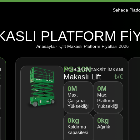
Sahada Platf
KASLI PLATFORM FIY
Anasayfa
Çift Makaslı Platform Fiyatları 2026
PS-10N
I
12-24-36 AY TAKSİT İMKANI
Makaslı Lift
€
₺/€
0
M
0
M
Max.
Max.
Çalışma
Platform
Yüksekliği
Yüksekliği
0
kg
0
kg
Kaldırma
Ağırlık
kapasitesi