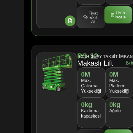
Ürün
Fiyat
İncele
Teklifi
Al
PS-12
12-24-36 AY TAKSİT İMKAN
Makaslı Lift
₺/
0
M
0
M
Max.
Max.
Çalışma
Platform
Yüksekliği
Yüksekliği
0
kg
0
kg
Kaldırma
Ağırlık
kapasitesi