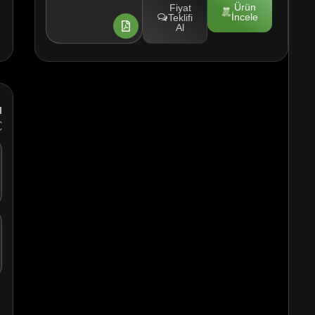
Ürün
Fiyat
İncele
Teklifi
Al
I
€