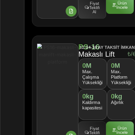
Ürün
Fiyat
İncele
Teklifi
Al
PS-16
12-24-36 AY TAKSİT İMKAN
Makaslı Lift
₺/
0
M
0
M
Max.
Max.
Çalışma
Platform
Yüksekliği
Yüksekliği
0
kg
0
kg
Kaldırma
Ağırlık
kapasitesi
Ürün
Fiyat
İncele
Teklifi