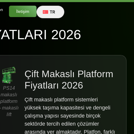
on
İletişim
TR
ATLARI 2026
Çift Makaslı Platform
Fiyatları 2026
PS14
makaslı
Çift makaslı platform sistemleri
platform
yüksek taşıma kapasitesi ve dengeli
- makaslı
lift
çalışma yapısı sayesinde birçok
sektörde tercih edilen çözümler
arasında yer almaktadır. Platfon, farklı