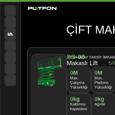
ÇIFT MA
PS-08
12-24-36 AY TAKSİT İMKAN
Makaslı Lift
₺/
0
M
0
M
Max.
Max.
Çalışma
Platform
Yüksekliği
Yüksekliği
0
kg
0
kg
Kaldırma
Ağırlık
kapasitesi