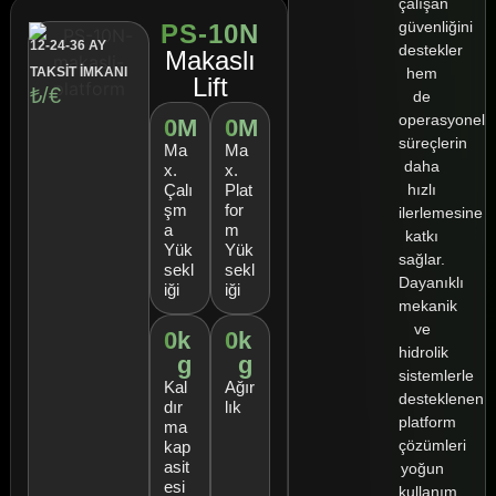
çalışan
güvenliğini
PS-10N
12-24-36 AY
destekler
Makaslı
TAKSİT İMKANI
hem
Lift
₺/€
de
operasyonel
0
M
0
M
süreçlerin
Ma
Ma
daha
x.
x.
hızlı
Çalı
Plat
şm
for
ilerlemesine
a
m
katkı
Yük
Yük
sağlar.
sekl
sekl
Dayanıklı
iği
iği
mekanik
ve
0
k
0
k
hidrolik
g
g
sistemlerle
Kal
Ağır
desteklenen
dır
lık
platform
ma
çözümleri
kap
asit
yoğun
esi
kullanım