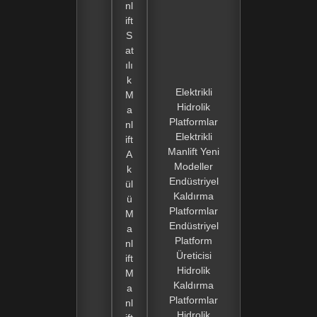
nl
ift
S
at
ılı
k
Elektrikli
M
Hidrolik
a
Platformlar
nl
Elektrikli
ift
Manlift Yeni
A
Modeller
k
Endüstriyel
ül
Kaldırma
ü
Platformlar
M
Endüstriyel
a
Platform
nl
Üreticisi
ift
Hidrolik
M
Kaldırma
a
Platformlar
nl
Hidrolik