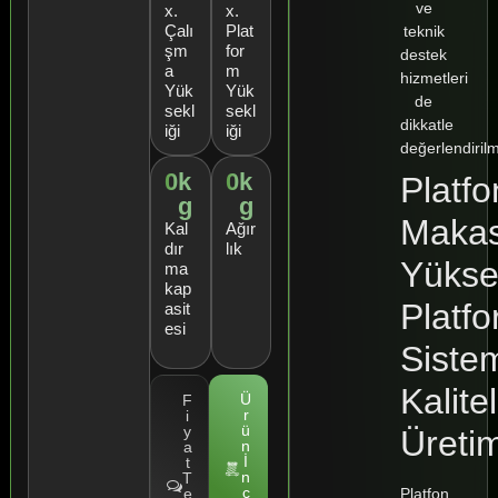
ve
x.
x.
Çalı
Plat
teknik
şm
for
destek
a
m
hizmetleri
Yük
Yük
de
sekl
sekl
dikkatle
iği
iği
değerlendirilme
0
k
0
k
Platfo
g
g
Makas
Kal
Ağır
dır
lık
Yüksel
ma
kap
Platf
asit
esi
Siste
Kalitel
Ü
F
r
i
ü
y
Üreti
n
a
İ
t
n
T
c
Platfon,
e