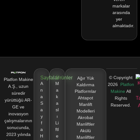
markalar
arasında
yer
almaktadır.
Sayfalar
Ürünler
© Copyright
Ağır Yük
Platfon Makine
A
M
2026
Platfon
Kaldırma
A.Ş., uzun
n
a
Platformlar
Makine
All
süredir
a
k
Ahtapot
Rights
yürüttüğü AR-
S
a
Manlift
Reserved.
GE ve
a
sl
Modelleri
inovasyon
y
ı
Akrobat
çalışmalarının
f
Li
Manliftler
sonucunda,
a
ftl
Akülü
2023 yılında
H
e
Manliftler