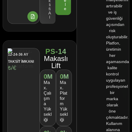
e
k
l
li
artırabilir
e
fi
ve iş
A
l
güvenliği
açısından
risk
oluşturabilir.
Platfon,
üretimin
PS-14
12-24-36 AY
her
Makaslı
aşamasında
TAKSİT İMKANI
Lift
₺/€
kalite
kontrol
0
M
0
M
uygulayan
Ma
Ma
profesyonel
x.
x.
bir
Çalı
Plat
şm
for
marka
a
m
olarak
Yük
Yük
öne
sekl
sekl
çıkmaktadır.
iği
iği
Kullanım
alanına