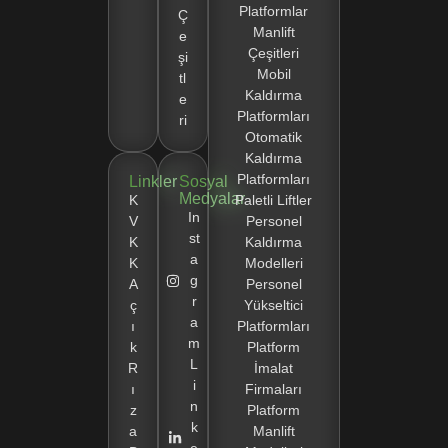
Platformlar
Ç
Manlift
e
Çeşitleri
şi
Mobil
tl
Kaldırma
e
Platformları
ri
Otomatik
Kaldırma
Platformları
Linkler
Sosyal
Medyalar
K
Paletli Liftler
In
V
Personel
st
K
Kaldırma
a
K
Modelleri
g
A
Personel
r
ç
Yükseltici
a
ı
Platformları
m
k
Platform
L
R
İmalat
i
ı
Firmaları
n
z
Platform
k
a
Manlift