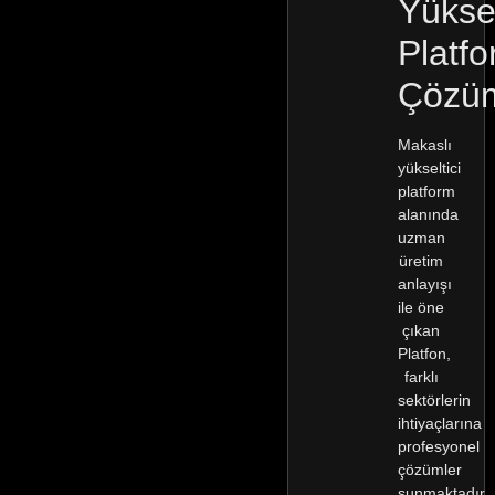
Yüksel
Platf
Çözüm
Makaslı
yükseltici
platform
alanında
uzman
üretim
anlayışı
ile öne
çıkan
Platfon,
farklı
sektörlerin
ihtiyaçlarına
profesyonel
çözümler
sunmaktadır.