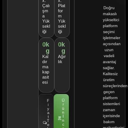
x.
x.
Çalı
Plat
Doğru
şm
for
makaslı
a
m
yükseltici
Yük
Yük
platform
sekl
sekl
iği
iği
seçimi
işletmeler
0
k
0
k
açısından
g
g
uzun
vadeli
Kal
Ağır
dır
lık
avantaj
ma
sağlar.
kap
Kalitesiz
asit
üretim
esi
süreçlerinden
geçen
platform
Ü
F
sistemleri
r
i
ü
y
zaman
n
a
içerisinde
İ
t
n
T
bakım
c
e
maliyetlerini