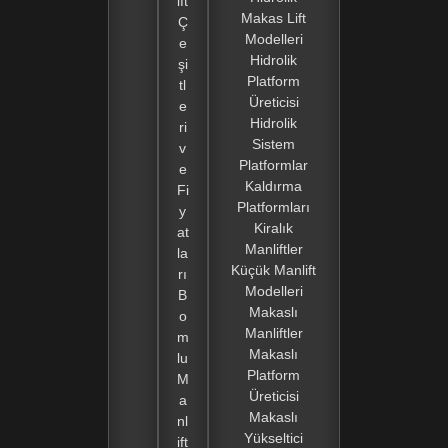
ift
Makas Lift
Ç
Modelleri
e
Hidrolik
şi
Platform
tl
Üreticisi
e
Hidrolik
ri
Sistem
v
Platformlar
e
Kaldırma
Fi
Platformları
y
Kiralık
at
Manliftler
la
Küçük Manlift
rı
Modelleri
B
Makaslı
o
Manliftler
m
Makaslı
lu
Platform
M
Üreticisi
a
Makaslı
nl
Yükseltici
ift