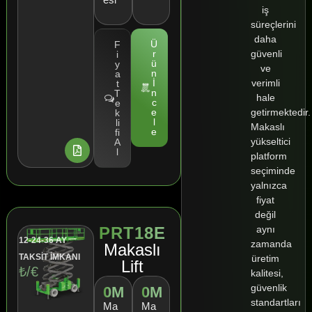
iş
süreçlerini
daha
Ü
F
güvenli
r
i
ü
y
ve
n
a
verimli
İ
t
n
T
hale
c
e
getirmektedir.
e
k
l
li
Makaslı
e
fi
yükseltici
A
l
platform
seçiminde
yalnızca
fiyat
değil
aynı
PRT18E
12-24-36 AY
zamanda
Makaslı
TAKSİT İMKANI
üretim
Lift
₺/€
kalitesi,
güvenlik
0
M
0
M
standartları
Ma
Ma