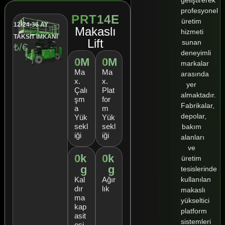
profesyonel
PRT14E
üretim
12-24-36 AY
Makaslı
hizmeti
TAKSİT İMKANI
Lift
sunan
₺/€
deneyimli
0
M
0
M
markalar
Ma
Ma
arasında
x.
x.
yer
Çalı
Plat
almaktadır.
şm
for
Fabrikalar,
a
m
depolar,
Yük
Yük
sekl
sekl
bakım
iği
iği
alanları
ve
0
k
0
k
üretim
g
g
tesislerinde
kullanılan
Kal
Ağır
dır
lık
makaslı
ma
yükseltici
kap
platform
asit
sistemleri
esi