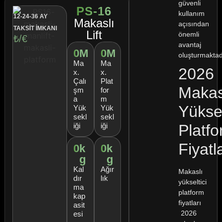
güvenli
PS-16
kullanım
12-24-36 AY
Makaslı
açısından
TAKSİT İMKANI
Lift
önemli
₺/€
avantaj
0
M
0
M
oluşturmaktad
Ma
Ma
2026
x.
x.
Çalı
Plat
Makas
şm
for
a
m
Yüksel
Yük
Yük
sekl
sekl
Platf
iği
iği
Fiyatl
0
k
0
k
g
g
Kal
Ağır
Makaslı
dır
lık
yükseltici
ma
platform
kap
fiyatları
asit
2026
esi