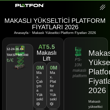
MAKASLI YÜKSELTICI PLATFORM
FIYATLARI 2026
Anasayfa
Makaslı Yükseltici Platform Fiyatları 2026
AT5.5
12-24-36 AY
Makas
Makaslı
TAKSİT İMKANI
Lift
PS-
₺/€
Yüksel
10N
0
M
0
M
Platf
makaslı
Ma
Ma
platform
x.
x.
Fiyatl
Çalı
Plat
şm
for
2026
a
m
Yük
Yük
sekl
sekl
Makaslı
iği
iği
yükseltici