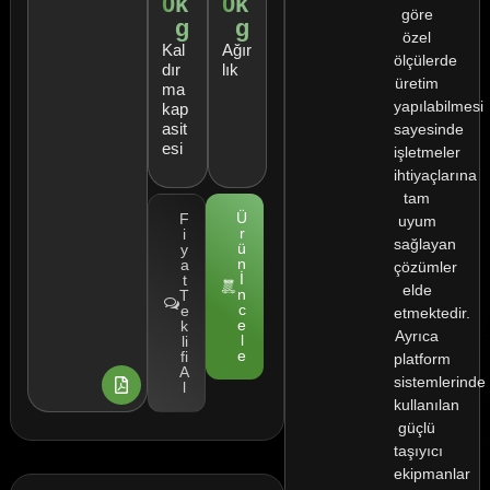
0
k
0
k
göre
g
g
özel
Kal
Ağır
ölçülerde
dır
lık
üretim
ma
yapılabilmesi
kap
asit
sayesinde
esi
işletmeler
ihtiyaçlarına
tam
Ü
F
uyum
r
i
sağlayan
ü
y
n
a
çözümler
İ
t
elde
n
T
c
e
etmektedir.
e
k
Ayrıca
l
li
e
fi
platform
A
sistemlerinde
l
kullanılan
güçlü
taşıyıcı
ekipmanlar