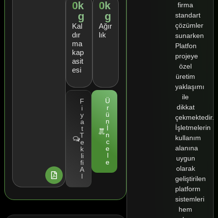
0
k
0
k
firma
g
g
standart
çözümler
Kal
Ağır
dır
lık
sunarken
ma
Platfon
kap
projeye
asit
özel
esi
üretim
yaklaşımı
ile
Ü
F
dikkat
r
i
ü
y
çekmektedir.
n
a
İşletmelerin
İ
t
n
T
kullanım
c
e
alanına
e
k
l
li
uygun
e
fi
olarak
A
l
geliştirilen
platform
sistemleri
hem