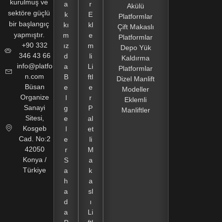
kurulmuş ve
a
r
Akülü
sektöre güçlü
k
E
Platformlar
bir başlangıç
kı
kl
Çift Makaslı
yapmıştır.
m
e
Platformlar
+90 332
ız
m
Depo Yük
346 43 66
d
li
Kaldırma
info@platfo
a
Li
Platformlar
n.com
B
ftl
Dizel Manlift
Büsan
e
e
Modeller
Organize
l
r
Eklemli
Sanayi
g
P
Manliftler
Sitesi,
e
al
Kosgeb
l
et
Cad. No:2
e
li
42050
r
M
Konya /
S
a
Türkiye
a
k
h
a
a
sl
d
ı
a
Li