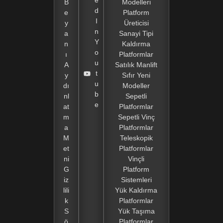
e
B
Modelleri
d
e
Platform
I
y
Üreticisi
n
a
Sanayi Tipi
Y
n
Kaldırma
o
ı
Platformlar
u
A
Satılık Manlift
t
y
Sıfır Yeni
u
dı
Modeller
b
nl
Sepetli
e
at
Platformlar
m
Sepetli Vinç
a
Platformlar
M
Teleskopik
et
Platformlar
ni
Vinçli
G
Platform
iz
Sistemleri
lili
Yük Kaldırma
k
Platformlar
S
Yük Taşıma
ö
Platformlar