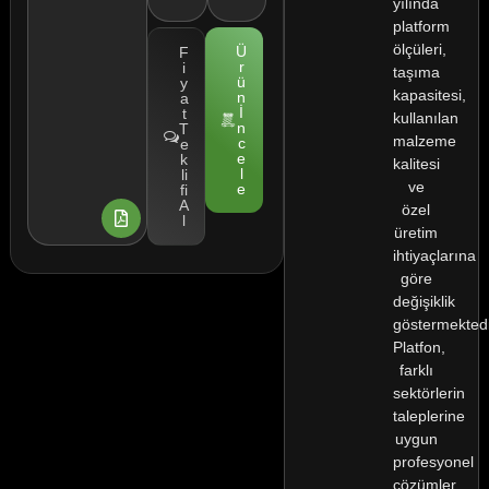
yılında
platform
ölçüleri,
Ü
F
r
i
taşıma
ü
y
kapasitesi,
n
a
İ
t
kullanılan
n
T
malzeme
c
e
e
k
kalitesi
l
li
ve
e
fi
A
özel
l
üretim
ihtiyaçlarına
göre
değişiklik
göstermektedi
Platfon,
farklı
sektörlerin
taleplerine
uygun
profesyonel
çözümler