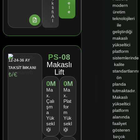
e
k
modern
l
li
e
üretim
fi
A
teknolojileri
l
ile
geliştirdiği
makaslı
yükseltici
platform
PS-08
sistemlerinde
12-24-36 AY
Makaslı
kalite
TAKSİT İMKANI
Lift
standartlarını
₺/€
ön
0
M
0
M
planda
Ma
Ma
tutmaktadır.
x.
x.
Makaslı
Çalı
Plat
yükseltici
şm
for
platform
a
m
alanında
Yük
Yük
faaliyet
sekl
sekl
iği
iği
gösteren
birçok