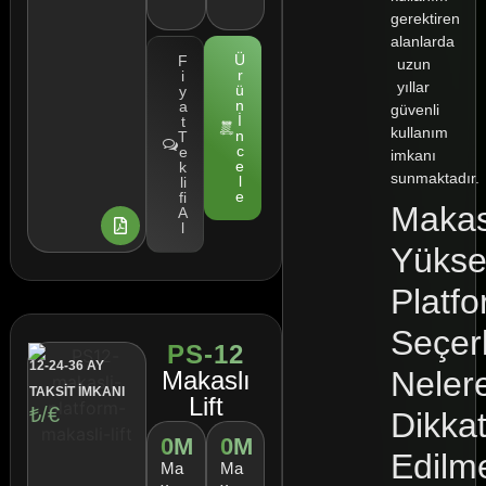
gerektiren
alanlarda
Ü
F
uzun
r
i
yıllar
ü
y
n
a
güvenli
İ
t
kullanım
n
T
c
e
imkanı
e
k
sunmaktadır.
l
li
e
fi
Makas
A
l
Yüksel
Platf
Seçer
PS-12
12-24-36 AY
Neler
Makaslı
TAKSİT İMKANI
Lift
₺/€
Dikka
0
M
0
M
Edilme
Ma
Ma