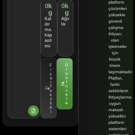
platform
0
k
0
k
çözümleri
g
g
yüksekte
Kal
Ağır
güvenli
dır
lık
çalışma
ma
ihtiyacı
kap
olan
asit
esi
işletmeler
için
büyük
Ü
F
önem
r
i
taşımaktadır.
ü
y
n
a
Platfon,
İ
t
farklı
n
T
c
e
sektörlerin
e
k
ihtiyaçlarına
l
li
e
fi
uygun
A
makaslı
l
yükseltici
platform
sistemleri
geliştirerek