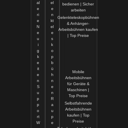
al
el
bedienen | Sicher
e
e
arbeiten
ri
n
Gelenkteleskopbühnen
e
kt
& Anhänger-
N
el
Arbeitsbühnen kaufen
e
e
| Top Preise
u
s
i
k
g
o
k
p
e
b
it
ü
Mobile
e
h
Arbeitsbühnen
n
n
für Geräte &
S
e
Maschinen |
u
n
Top Preise
p
R
Selbstfahrende
p
a
Arbeitsbühnen
o
u
kaufen | Top
rt
p
Preise
W
e