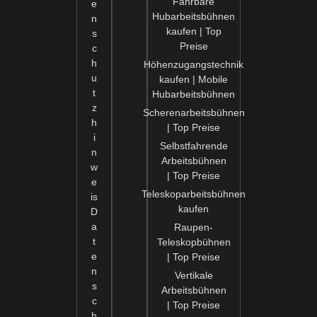
Fahrbare
e
Hubarbeitsbühnen
n
kaufen | Top
s
Preise
c
h
Höhenzugangstechnik
u
kaufen | Mobile
Schicken
t
Hubarbeitsbühnen
z
Scherenarbeitsbühnen
h
| Top Preise
i
Selbstfahrende
n
Arbeitsbühnen
w
| Top Preise
e
Teleskoparbeitsbühnen
is
kaufen
D
a
Raupen-
t
Teleskopbühnen
e
| Top Preise
n
Vertikale
s
Arbeitsbühnen
c
| Top Preise
h