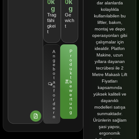
0
k
0
k
dar alanlarda
g
g
kolaylıkla
Trag
Ge
kullanılabilen bu
fähi
wich
liftler, bakım,
gkei
t
montaj ve depo
t
operasyonları gibi
çalışmalar için
idealdir. Platfon
P
A
Makine, uzun
r
n
o
g
yıllara dayanan
d
e
tecrübesi ile 2
u
b
k
o
Metre Makaslı Lift
t
t
Fiyatları
b
a
e
n
kapsamında
w
f
yüksek kaliteli ve
e
o
rt
r
dayanıklı
u
d
modelleri satışa
n
e
g
r
sunmaktadır.
n
Ürünlerin sağlam
şasi yapısı,
ergonomik