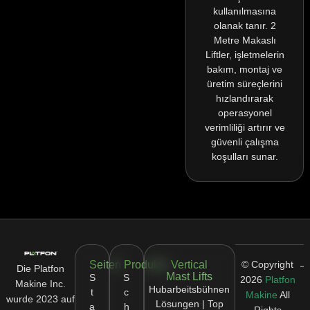
kullanılmasına
olanak tanır. 2
Metre Makaslı
Liftler, işletmelerin
bakım, montaj ve
üretim süreçlerini
hızlandırarak
operasyonel
verimliliği artırır ve
güvenli çalışma
koşulları sunar.
Seiten
Produkte
Vertical
© Copyright
Die Platfon
Mast Lifts
S
S
2026
Platfon
Makine Inc.
Hubarbeitsbühnen
t
c
Makine
All
wurde 2023 auf
Lösungen | Top
a
h