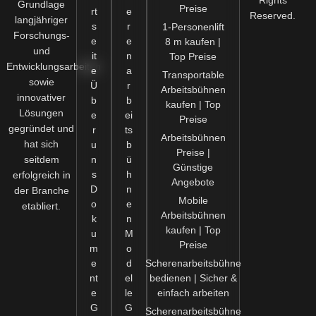
Rights
Grundlage
Preise
rt
e
Reserved.
langjähriger
s
r
1-Personenlift
Forschungs-
e
e
8 m kaufen |
und
it
n
Top Preise
Entwicklungsarbeiten
e
a
Transportable
sowie
Ü
r
Arbeitsbühnen
innovativer
b
b
kaufen | Top
Lösungen
e
ei
Preise
gegründet und
r
ts
Arbeitsbühnen
hat sich
u
b
Preise |
seitdem
n
ü
Günstige
s
h
erfolgreich in
Angebote
D
n
der Branche
Mobile
o
e
etabliert.
Arbeitsbühnen
k
n
kaufen | Top
u
M
Preise
m
o
e
d
Scherenarbeitsbühne
nt
el
bedienen | Sicher &
e
le
einfach arbeiten
G
G
Scherenarbeitsbühne