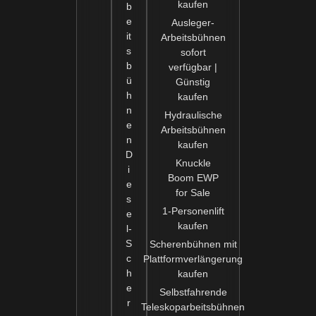
kaufen
b
e
Ausleger-
it
Arbeitsbühnen
s
sofort
b
verfügbar |
ü
Günstig
h
kaufen
n
Hydraulische
e
Arbeitsbühnen
n
kaufen
D
Knuckle
i
Boom EWP
e
for Sale
s
1-Personenlift
e
kaufen
l-
S
Scherenbühnen mit
c
Plattformverlängerung
h
kaufen
e
Selbstfahrende
r
Teleskoparbeitsbühnen