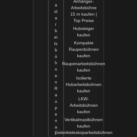
Anhänger-
a
Arbeitsbühne
st
15 m kaufen |
a
Top Preise
r
Hubsteiger
b
kaufen
ei
Kompakte
ts
Raupenbühnen
b
kaufen
ü
h
Raupenarbeitsbühnen
n
kaufen
e
Isolierte
n
Hubarbeitsbühnen
R
kaufen
a
LKW-
u
Arbeitsbühnen
p
kaufen
e
Vertikalmastbühnen
n
kaufen
a
Gelenkteleskoparbeitsbühnen
r