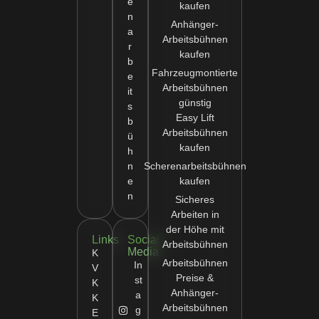
e
kaufen
n
Anhänger-
a
Arbeitsbühnen
r
kaufen
b
Fahrzeugmontierte
e
Arbeitsbühnen
it
günstig
s
Easy Lift
b
Arbeitsbühnen
ü
kaufen
h
n
Scherenarbeitsbühnen
e
kaufen
n
Sicheres
Arbeiten in
der Höhe mit
Links
Social
Arbeitsbühnen
Media
K
Arbeitsbühnen
In
V
Preise &
st
K
Anhänger-
a
K
Arbeitsbühnen
g
E