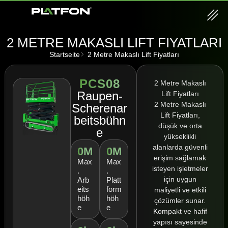
2 METRE MAKASLI LIFT FIYATLARI
Startseite
2 Metre Makaslı Lift Fiyatları
PCS08
2 Metre Makaslı
Raupen-
Lift Fiyatları
2 Metre Makaslı
Scherenar
Lift Fiyatları,
beitsbühn
düşük ve orta
e
yükseklikli
alanlarda güvenli
0
M
0
M
erişim sağlamak
Max
Max
isteyen işletmeler
.
.
için uygun
Arb
Platt
eits
form
maliyetli ve etkili
höh
höh
çözümler sunar.
e
e
Kompakt ve hafif
yapısı sayesinde