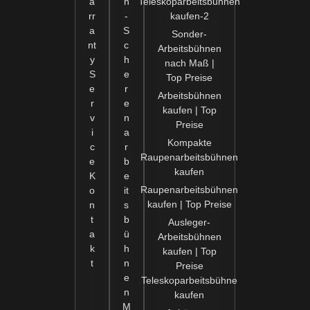
a
n
Teleskoparbeitsbühnen
rr
-
kaufen-2
a
S
Sonder-
nt
c
Arbeitsbühnen
y
h
nach Maß |
S
e
Top Preise
e
r
Arbeitsbühnen
r
e
kaufen | Top
v
n
Preise
i
a
Kompakte
c
r
Raupenarbeitsbühnen
e
b
kaufen
K
e
Raupenarbeitsbühnen
o
it
kaufen | Top Preise
n
s
t
b
Ausleger-
a
ü
Arbeitsbühnen
k
h
kaufen | Top
t
n
Preise
e
Teleskoparbeitsbühne
n
kaufen
M