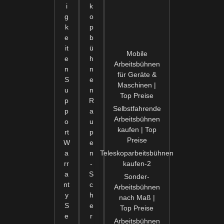
i
k
g
o
k
p
e
b
it
ü
Mobile
e
h
Arbeitsbühnen
n
n
für Geräte &
S
e
Maschinen |
u
n
Top Preise
p
R
Selbstfahrende
p
a
Arbeitsbühnen
o
u
kaufen | Top
rt
p
Preise
W
e
a
n
Teleskoparbeitsbühnen
rr
-
kaufen-2
a
S
Sonder-
nt
c
Arbeitsbühnen
y
h
nach Maß |
S
e
Top Preise
e
r
Arbeitsbühnen