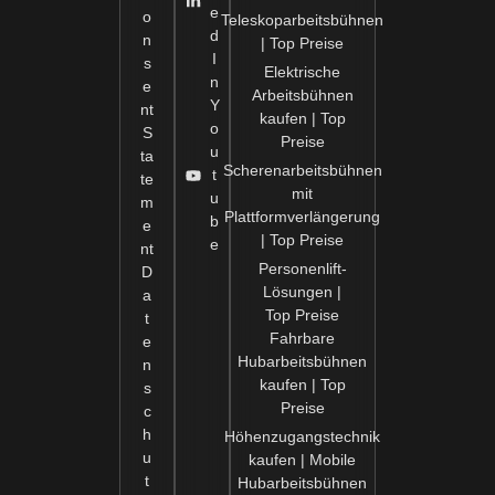
e
o
Teleskoparbeitsbühnen
d
n
| Top Preise
I
s
Elektrische
n
e
Arbeitsbühnen
Y
nt
kaufen | Top
o
S
Preise
u
ta
Scherenarbeitsbühnen
t
te
mit
u
m
Plattformverlängerung
b
e
| Top Preise
e
nt
Personenlift-
D
Lösungen |
a
Top Preise
t
Fahrbare
e
HÄNDLER/VERTRIEBSPARTNER
Hubarbeitsbühnen
n
WERDEN
kaufen | Top
s
Unser Expertenteam wird sich
Preise
c
schnellstmöglich mit Ihnen in Verbindung
h
Höhenzugangstechnik
setzen.
u
kaufen | Mobile
t
Hubarbeitsbühnen