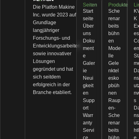
Seiten
Produkte
Li
Die Platfon Makine
Start
Sche
K
Inc. wurde 2023 auf
seite
renar
K
Grundlage
Über
beits
Ex
langjähriger
uns
bühn
e
Forschungs- und
Doku
en
C
Entwicklungsarbeiten
ment
Mode
en
sowie innovativer
e
lle
St
Lösungen
Galer
Gele
m
gegründet und hat
ie
nktel
D
sich seitdem
Neui
esko
n
erfolgreich in der
gkeit
pbüh
ut
Branche etabliert.
en
nen
n
Supp
Raup
s
ort
en-
D
Warr
Sche
n
anty
renar
ut
Servi
beits
ht
ce
bühn
e