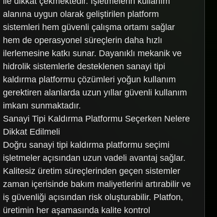
ile dikkat çekmektedir. İşletmelerin kullanım
alanına uygun olarak geliştirilen platform
sistemleri hem güvenli çalışma ortamı sağlar
hem de operasyonel süreçlerin daha hızlı
ilerlemesine katkı sunar. Dayanıklı mekanik ve
hidrolik sistemlerle desteklenen sanayi tipi
kaldırma platformu çözümleri yoğun kullanım
gerektiren alanlarda uzun yıllar güvenli kullanım
imkanı sunmaktadır.
Sanayi Tipi Kaldırma Platformu Seçerken Nelere
Dikkat Edilmeli
Doğru sanayi tipi kaldırma platformu seçimi
işletmeler açısından uzun vadeli avantaj sağlar.
Kalitesiz üretim süreçlerinden geçen sistemler
zaman içerisinde bakım maliyetlerini artırabilir ve
iş güvenliği açısından risk oluşturabilir. Platfon,
üretimin her aşamasında kalite kontrol