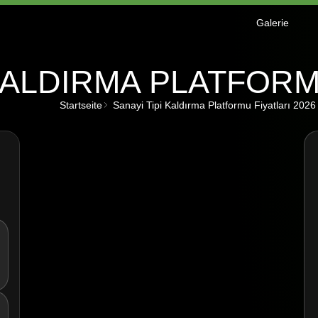
Galerie
KALDIRMA PLATFORM
Startseite
Sanayi Tipi Kaldırma Platformu Fiyatları 2026
ü