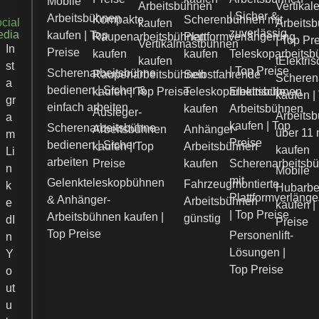
Mobile
Arbeitsbühnen
Vertikal
| Sicher &
Arbeitsbühnen
Kompakte
Scherenbühnen mit
cial
kaufen
Arbeits
zuverlässig
edia
kaufen | Top
Raupenarbeitsbühnen
Plattformverlängerung
| Top Pr
Vertikalmastbühnen
In
Preise
kaufen
kaufen
Teleskoparbeits
kaufen
tElektri
st
| Top Preise
Scherenarbeitsbühne
Raupenarbeitsbühnen
Selbstfahrende
Scheren
a
bedienen | Sicher &
kaufen | Top Preise
Teleskoparbeitsbühnen
Elektrische
kaufen |
gr
einfach arbeiten
kaufen
Arbeitsbühnen
Ausleger-
Arbeits
a
kaufen | Top
Scherenarbeitsbühne
Arbeitsbühnen
Anhänger-
über 11
m
Preise
bedienen | Sicher
kaufen | Top
Arbeitsbühnen
kaufen
Li
arbeiten
Preise
kaufen
Scherenarbeitsb
n
Mobile
mit
Gelenkteleskopbühnen
Fahrzeugmontierte
k
Hubarbe
Plattformverläng
& Anhänger-
Arbeitsbühnen
e
kaufen |
| Top Preise
Arbeitsbühnen kaufen |
günstig
dI
Preise
Top Preise
Personenlift-
n
Lösungen |
Y
Top Preise
o
ut
u