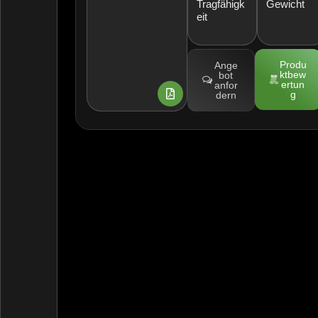
Tragfähigk
Gewicht
eit
Produ
Ange
ktbew
bot
ertun
anfor
g
dern