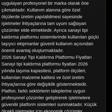
uygulayan profesyonel bir marka olarak öne
çıkmaktadır. Kullanım alanına göre özel
ölçülerde üretim yapılabilmesi sayesinde
işletmeler ihtiyaçlarına tam uyum sağlayan
çözümler elde etmektedir. Ayrıca sanayi tipi
kaldırma platformu sistemlerinde kullanılan güçlü
taşıyıcı ekipmanlar güvenli kullanım açısından
önemli avantaj oluşturmaktadır.
2026 Sanayi Tipi Kaldırma Platformu Fiyatları
Sanayi tipi kaldırma platformu fiyatları 2026
yılında taşıma kapasitesi, platform ölçüleri,
kullanılan malzeme kalitesi ve özel üretim
ihtiyaçlarına göre değişiklik göstermektedir.
Platfon, farklı sektörlerin taleplerine uygun
profesyonel çözümler geliştirerek işletmelere
güvenilir platform sistemleri sunmaktadır. Küçük
ölçekli işletmeler için ekonomik çözümler