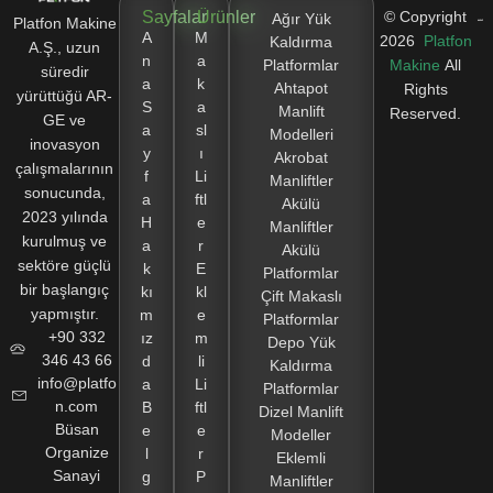
Sayfalar
Ürünler
© Copyright
Ağır Yük
Platfon Makine
A
M
2026
Platfon
Kaldırma
A.Ş., uzun
n
a
Platformlar
Makine
All
süredir
a
k
Ahtapot
Rights
yürüttüğü AR-
S
a
Manlift
Reserved.
GE ve
a
sl
Modelleri
inovasyon
y
ı
Akrobat
çalışmalarının
f
Li
Manliftler
sonucunda,
a
ftl
Akülü
2023 yılında
H
e
Manliftler
kurulmuş ve
a
r
Akülü
sektöre güçlü
k
E
Platformlar
bir başlangıç
kı
kl
Çift Makaslı
yapmıştır.
m
e
Platformlar
+90 332
ız
m
Depo Yük
346 43 66
d
li
Kaldırma
info@platfo
a
Li
Platformlar
n.com
B
ftl
Dizel Manlift
Büsan
e
e
Modeller
Organize
l
r
Eklemli
Sanayi
g
P
Manliftler