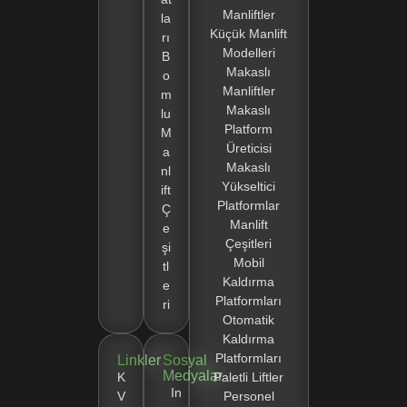
Manliftler
la
Küçük Manlift
rı
Modelleri
B
Makaslı
o
Manliftler
m
Makaslı
lu
Platform
M
Üreticisi
a
Makaslı
nl
Yükseltici
ift
Platformlar
Ç
Manlift
e
Çeşitleri
şi
Mobil
tl
Kaldırma
e
Platformları
ri
Otomatik
Kaldırma
Platformları
Linkler
Sosyal
Medyalar
K
Paletli Liftler
In
V
Personel