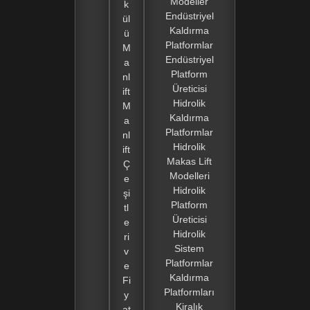
Modeller
k
Endüstriyel
ül
Kaldırma
ü
Platformlar
M
Endüstriyel
a
Platform
nl
Üreticisi
ift
Hidrolik
M
Kaldırma
a
Platformlar
nl
Hidrolik
ift
Makas Lift
Ç
Modelleri
e
Hidrolik
şi
Platform
tl
Üreticisi
e
Hidrolik
ri
Sistem
v
Platformlar
e
Kaldırma
Fi
Platformları
y
Kiralık
at