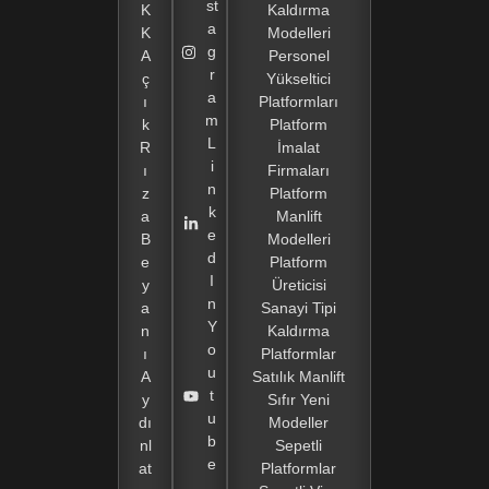
st
K
Kaldırma
a
K
Modelleri
g
A
Personel
r
ç
Yükseltici
a
ı
Platformları
m
k
Platform
L
R
İmalat
i
ı
Firmaları
n
z
Platform
k
a
Manlift
e
B
Modelleri
d
e
Platform
I
y
Üreticisi
n
a
Sanayi Tipi
Y
n
Kaldırma
o
ı
Platformlar
u
A
Satılık Manlift
t
y
Sıfır Yeni
u
dı
Modeller
b
nl
Sepetli
e
at
Platformlar