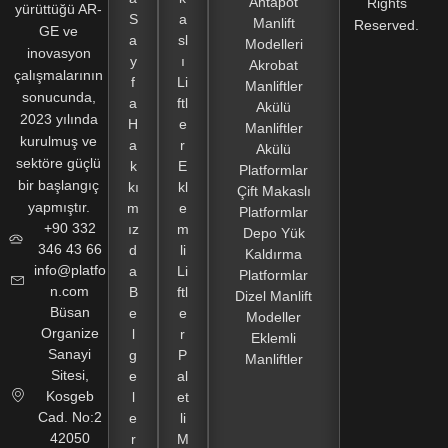
Ahtapot
Rights
yürüttüğü AR-
S
a
Manlift
Reserved.
GE ve
a
sl
Modelleri
inovasyon
y
ı
Akrobat
çalışmalarının
f
Li
Manliftler
sonucunda,
a
ftl
Akülü
2023 yılında
H
e
Manliftler
kurulmuş ve
a
r
Akülü
sektöre güçlü
k
E
Platformlar
bir başlangıç
kı
kl
Çift Makaslı
yapmıştır.
m
e
Platformlar
+90 332
ız
m
Depo Yük
346 43 66
d
li
Kaldırma
info@platfo
a
Li
Platformlar
n.com
B
ftl
Dizel Manlift
Büsan
e
e
Modeller
Organize
l
r
Eklemli
Sanayi
g
P
Manliftler
Sitesi,
e
al
Kosgeb
l
et
Cad. No:2
e
li
42050
r
M