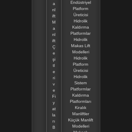
Endüstriyel
a
Platform
nl
Üreticisi
ift
Hidrolik
M
Kaldırma
a
Platformlar
nl
Hidrolik
ift
Makas Lift
Ç
Modelleri
e
Hidrolik
şi
Platform
tl
Üreticisi
e
Hidrolik
ri
Sistem
v
Platformlar
e
Kaldırma
Fi
Platformları
y
Kiralık
at
Manliftler
la
Küçük Manlift
rı
Modelleri
B