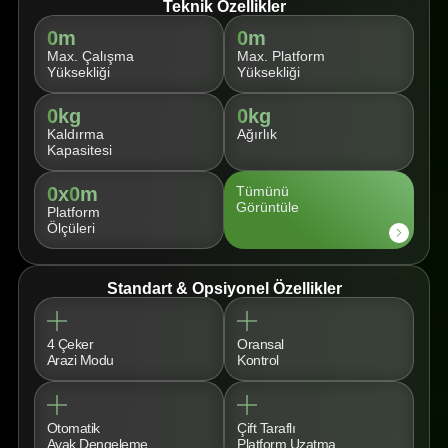
Teknik Özellikler
0
m
0
m
Max. Çalışma
Max. Platform
Yüksekliği
Yüksekliği
0
kg
0
kg
Kaldırma
Ağırlık
Kapasitesi
0
x
0
m
Tümünü
Görüntüle
Platform
Ölçüleri
Standart & Opsiyonel Özellikler
4 Çeker
Oransal
Arazi Modu
Kontrol
Otomatik
Çift Taraflı
Ayak Dengeleme
Platform Uzatma