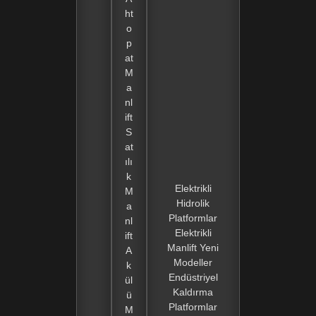
ht
o
p
at
M
a
nl
ift
S
at
ılı
k
Elektrikli
M
Hidrolik
a
Platformlar
nl
Elektrikli
ift
Manlift Yeni
A
Modeller
k
Endüstriyel
ül
Kaldırma
ü
Platformlar
M