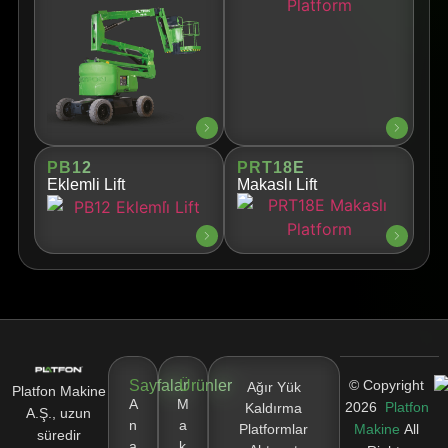
PB12
PRT18E
Eklemli Lift
Makaslı Lift
Sayfalar
Ürünler
© Copyright
Ağır Yük
Platfon Makine
A
M
2026
Platfon
Kaldırma
A.Ş., uzun
n
a
Platformlar
Makine
All
süredir
a
k