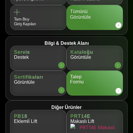
Tümünü
Görüntüle
Tam Boy
Giriş Kapıları
Bilgi & Destek Alanı
Servis
Kataloğu
Destek
Görüntüle
Talep
Sertifikaları
Formu
Görüntüle
Diğer Ürünler
PB18
PRT14E
Eklemli̇ Lift
Makaslı Lift