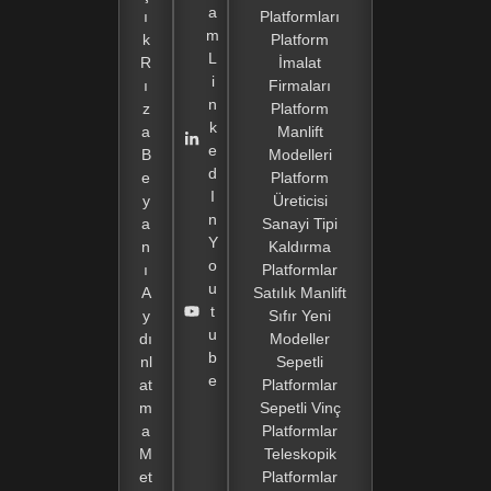
a
ı
Platformları
m
k
Platform
L
R
İmalat
i
ı
Firmaları
n
z
Platform
k
a
Manlift
e
B
Modelleri
d
e
Platform
I
y
Üreticisi
n
a
Sanayi Tipi
Y
n
Kaldırma
o
ı
Platformlar
u
A
Satılık Manlift
t
y
Sıfır Yeni
u
dı
Modeller
b
nl
Sepetli
e
at
Platformlar
m
Sepetli Vinç
a
Platformlar
M
Teleskopik
et
Platformlar