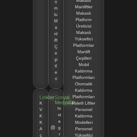
Makaslı
o
Manliftler
m
Makaslı
lu
Platform
M
Üreticisi
a
Makaslı
nl
Yükseltici
ift
Platformlar
Ç
Manlift
e
Çeşitleri
şi
Mobil
tl
Kaldırma
e
Platformları
ri
Otomatik
Kaldırma
Platformları
Linkler
Sosyal
Medyalar
K
Paletli Liftler
In
V
Personel
st
K
Kaldırma
a
K
Modelleri
g
A
Personel
r
ç
Yükseltici