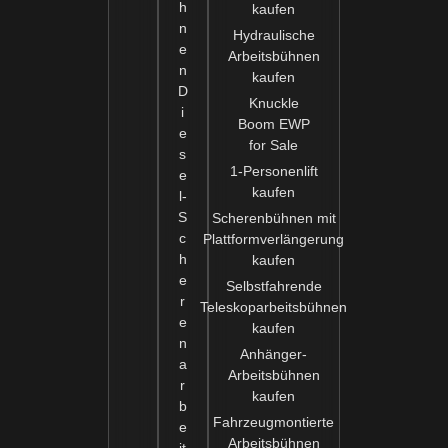
h
kaufen
n
Hydraulische
e
Arbeitsbühnen
n
kaufen
D
Knuckle
i
Boom EWP
e
for Sale
s
1-Personenlift
e
kaufen
l-
S
Scherenbühnen mit
c
Plattformverlängerung
h
kaufen
e
Selbstfahrende
r
Teleskoparbeitsbühnen
e
kaufen
n
Anhänger-
a
Arbeitsbühnen
r
kaufen
b
Fahrzeugmontierte
e
Arbeitsbühnen