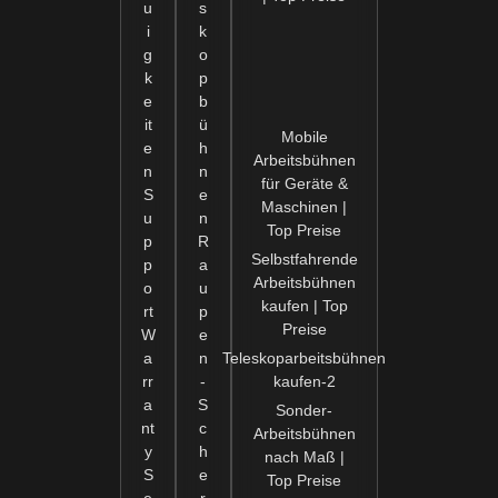
u
s
i
k
g
o
k
p
e
b
it
ü
Mobile
e
h
Arbeitsbühnen
n
n
für Geräte &
S
e
Maschinen |
u
n
Top Preise
p
R
Selbstfahrende
p
a
Arbeitsbühnen
o
u
kaufen | Top
rt
p
Preise
W
e
a
n
Teleskoparbeitsbühnen
rr
-
kaufen-2
a
S
Sonder-
nt
c
Arbeitsbühnen
y
h
nach Maß |
S
e
Top Preise