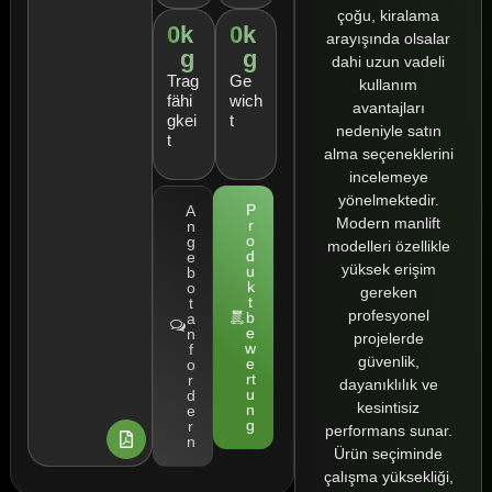
çoğu, kiralama
0
k
0
k
arayışında olsalar
g
g
dahi uzun vadeli
Trag
Ge
kullanım
fähi
wich
avantajları
gkei
t
nedeniyle satın
t
alma seçeneklerini
incelemeye
yönelmektedir.
P
A
Modern manlift
r
n
o
g
modelleri özellikle
d
e
yüksek erişim
u
b
k
o
gereken
t
t
profesyonel
b
a
e
n
projelerde
w
f
güvenlik,
e
o
rt
r
dayanıklılık ve
u
d
kesintisiz
n
e
g
r
performans sunar.
n
Ürün seçiminde
çalışma yüksekliği,