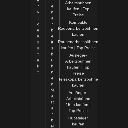
e
r
Arbeitsbühnen
r
e
kaufen | Top
v
n
Preise
i
a
Kompakte
c
r
Raupenarbeitsbühnen
e
b
kaufen
K
e
Raupenarbeitsbühnen
o
it
kaufen | Top Preise
n
s
t
b
Ausleger-
a
ü
Arbeitsbühnen
k
h
kaufen | Top
t
n
Preise
e
Teleskoparbeitsbühne
n
kaufen
M
Anhänger-
a
Arbeitsbühne
st
15 m kaufen |
a
Top Preise
r
Hubsteiger
b
kaufen
ei