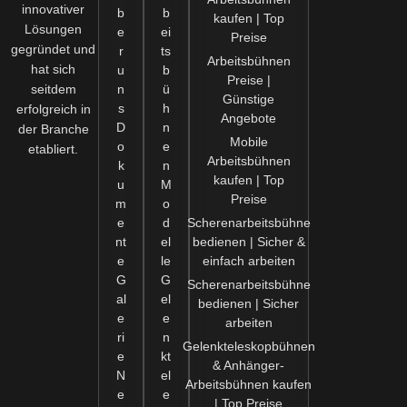
innovativer
b
b
kaufen | Top
Lösungen
e
ei
Preise
gegründet und
r
ts
Arbeitsbühnen
hat sich
u
b
Preise |
seitdem
n
ü
Günstige
s
h
erfolgreich in
Angebote
D
n
der Branche
Mobile
o
e
etabliert.
Arbeitsbühnen
k
n
kaufen | Top
u
M
Preise
m
o
e
d
Scherenarbeitsbühne
nt
el
bedienen | Sicher &
e
le
einfach arbeiten
G
G
Scherenarbeitsbühne
al
el
bedienen | Sicher
e
e
arbeiten
ri
n
Gelenkteleskopbühnen
e
kt
& Anhänger-
N
el
Arbeitsbühnen kaufen
e
e
| Top Preise