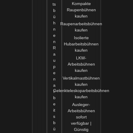
Kompakte
ts
Raupenbühnen
b
kaufen
ü
h
Raupenarbeitsbühnen
n
kaufen
e
Isolierte
n
Hubarbeitsbühnen
R
kaufen
a
LKW-
u
Arbeitsbühnen
p
kaufen
e
Vertikalmastbühnen
n
kaufen
a
Gelenkteleskoparbeitsbühnen
r
kaufen
b
e
Ausleger-
it
Arbeitsbühnen
s
sofort
b
verfügbar |
ü
Günstig