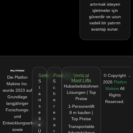
artırmak isteyen
işletmeler için
güvenilir ve uzun
vadeli bir yatırım
avantajı sunar.
Seiten
Produkte
Vertical
© Copyright
Die Platfon
Mast Lifts
S
S
2026
Platfon
Makine Inc.
Hubarbeitsbühnen
t
c
Makine
All
wurde 2023 auf
Lösungen | Top
a
h
Rights
Grundlage
Preise
rt
e
Reserved.
langjähriger
s
r
1-Personenlift
Forschungs-
e
e
8 m kaufen |
und
it
n
Top Preise
Entwicklungsarbeiten
e
a
Transportable
sowie
Ü
r
Arbeitsbühnen