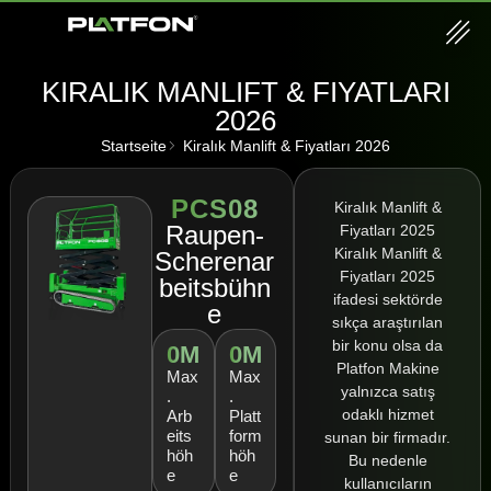
KIRALIK MANLIFT & FIYATLARI
2026
Startseite
Kiralık Manlift & Fiyatları 2026
PCS08
Kiralık Manlift &
Raupen-
Fiyatları 2025
Kiralık Manlift &
Scherenar
Fiyatları 2025
beitsbühn
ifadesi sektörde
e
sıkça araştırılan
bir konu olsa da
0
M
0
M
Platfon Makine
Max
Max
yalnızca satış
.
.
odaklı hizmet
Arb
Platt
eits
form
sunan bir firmadır.
höh
höh
Bu nedenle
e
e
kullanıcıların