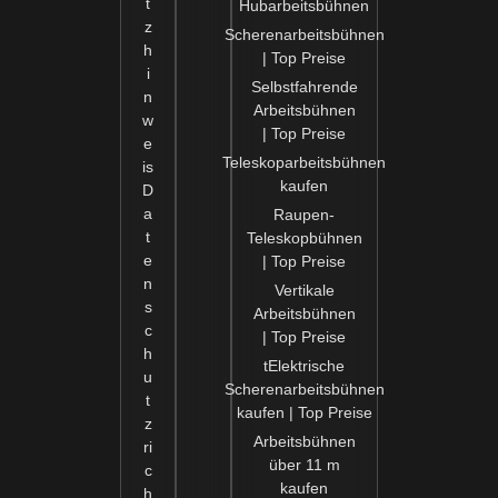
t
Hubarbeitsbühnen
z
Scherenarbeitsbühnen
h
| Top Preise
i
Selbstfahrende
n
Arbeitsbühnen
w
| Top Preise
e
Teleskoparbeitsbühnen
is
kaufen
D
a
Raupen-
t
Teleskopbühnen
e
| Top Preise
n
Vertikale
s
Arbeitsbühnen
c
| Top Preise
h
tElektrische
u
Scherenarbeitsbühnen
t
kaufen | Top Preise
z
Arbeitsbühnen
ri
über 11 m
c
kaufen
h