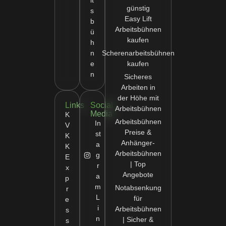
it
günstig
s
Easy Lift
b
Arbeitsbühnen
ü
kaufen
h
n
Scherenarbeitsbühnen
e
kaufen
n
Sicheres
Arbeiten in
der Höhe mit
Links
Social
Arbeitsbühnen
Media
K
Arbeitsbühnen
In
V
Preise &
st
K
Anhänger-
a
K
Arbeitsbühnen
g
E
| Top
r
x
Angebote
a
p
m
Notabsenkung
r
L
für
e
i
Arbeitsbühnen
s
n
| Sicher &
s