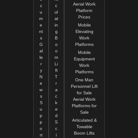
Aerial Work
c
c
Platform
u
ul
Prices
m
at
e
in
Mobile
nt
g
Elevating
s
B
Work
G
o
Platforms
al
o
Mobile
le
m
Equipment
r
Li
Work
y
ft
Platforms
N
T
One Man
e
r
Personnel Lift
w
a
for Sale
s
c
Aerial Work
S
k
Platforms for
u
e
Sale
p
d
Articulated &
p
S
Towable
o
c
Boom Lifts
rt
i