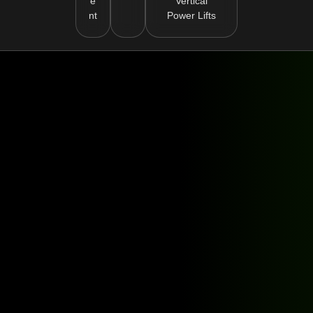
e
Vertical
nt
Power Lifts