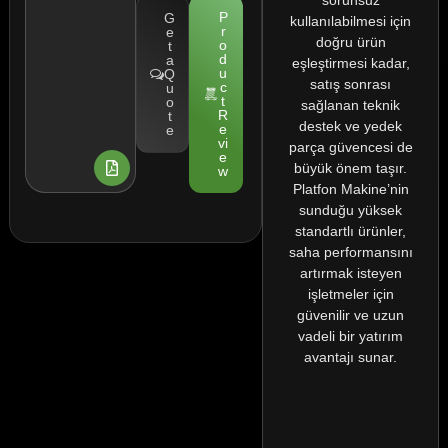
P
G
kullanılabilmesi için
r
e
doğru ürün
o
t
d
a
eşleştirmesi kadar,
u
Q
satış sonrası
c
u
t
o
sağlanan teknik
R
t
destek ve yedek
e
e
vi
parça güvencesi de
e
büyük önem taşır.
w
Platfon Makine’nin
sunduğu yüksek
standartlı ürünler,
saha performansını
artırmak isteyen
işletmeler için
güvenilir ve uzun
vadeli bir yatırım
avantajı sunar.