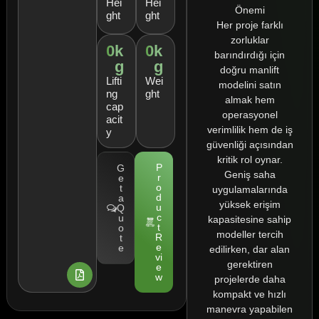
Hei
Hei
Önemi
ght
ght
Her proje farklı
zorluklar
0
k
0
k
barındırdığı için
g
g
doğru manlift
Lifti
Wei
modelini satın
ng
ght
almak hem
cap
operasyonel
acit
verimlilik hem de iş
y
güvenliği açısından
kritik rol oynar.
P
G
Geniş saha
r
e
o
t
uygulamalarında
d
a
yüksek erişim
u
Q
c
u
kapasitesine sahip
t
o
modeller tercih
R
t
e
e
edilirken, dar alan
vi
gerektiren
e
w
projelerde daha
kompakt ve hızlı
manevra yapabilen