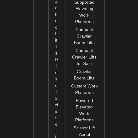
a
Supported
c
Elevating
k
Work
e
Platforms
d
Compact
L
Crawler
if
Boom Lifts
t
Compact
s
Crawler Lifts
D
for Sale
i
Crawler
e
Boom Lifts
s
e
Custom Work
l
Platforms
S
Powered
ci
Elevated
s
Work
s
Platforms
o
Scissor Lift
r
Aerial
L