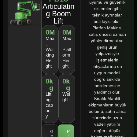
uyumu ve güvenlik
Articulatin
sistemleri gibi
g Boom
teknik ayrıntılar
Lift
belirleyici olur.
Platfon Makine,
0
M
0
M
satış öncesi uzman
Max
Max
yönlendirmesi ve
.
.
geniş ürün
Wor
Platf
yelpazesiyle
king
orm
işletmelerin
Hei
Hei
ght
ght
ihtiyaçlarına en
uygun modeli
doğru şekilde
0
k
0
k
belirlemesine
g
g
yardımcı olur.
Lifti
Wei
Kiralık Manlift
ng
ght
ekipmanların büyük
cap
acit
bölümü, satın alma
y
sürecinde uzun
vadeli yatırım
değeri, düşük
P
G
r
e
bakım maliyetleri