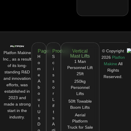
Pages
Products
Vertical
© Copyright
Platfon Makine
Mast Lifts
H
S
2026
Platfon
Inc., as a result
1 Man
o
c
Makine
All
of its long-
Personnel Lift
m
i
Rights
standing R&D
25ft
e
s
Reserved.
and innovation
A
s
250kg
efforts, was
b
o
Personnel
established in
o
r
Lifts
2023 and
u
L
50ft Towable
made a strong
t
if
Boom Lifts
start in the
U
t
Aerial
industry.
s
s
Platform
D
A
Truck for Sale
o
rti