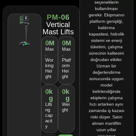
seçeneklerin
kullanılması
gerekir. Ekipmanın
PM-06
platform genişliği,
Vertical
kaldırma
Mast Lifts
kapasitesi, hidrolik
sistemi ve enerji
0
M
0
M
tüketimi, çalışma
Max
Max
sürecinin kalitesini
.
.
doğrudan etkiler.
Wor
Platf
king
orm
Uzman bir
Hei
Hei
değerlendirme
ght
ght
sonucunda uygun
model
0
k
0
k
belirlendiğinde
g
g
ekiplerin çalışma
hızı artarken aynı
Lifti
Wei
ng
ght
zamanda iş kazası
cap
riski düşer. Satın
acit
alınan manliftin
y
uzun yıllar
sorunsuz