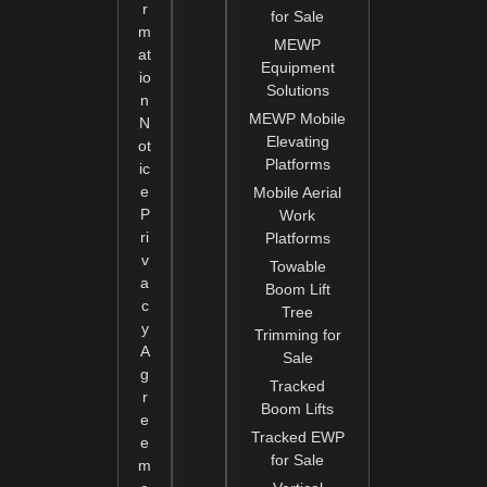
r
for Sale
m
MEWP
at
Equipment
io
Solutions
n
MEWP Mobile
N
Elevating
ot
Platforms
ic
e
Mobile Aerial
P
Work
ri
Platforms
v
Towable
a
Boom Lift
c
Tree
y
Trimming for
A
Sale
g
Tracked
r
Boom Lifts
e
Tracked EWP
e
for Sale
m