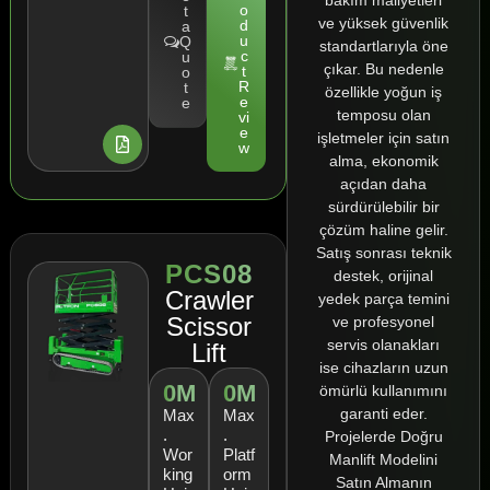
o
t
ve yüksek güvenlik
d
a
u
Q
standartlarıyla öne
c
u
çıkar. Bu nedenle
t
o
R
t
özellikle yoğun iş
e
e
temposu olan
vi
e
işletmeler için satın
w
alma, ekonomik
açıdan daha
sürdürülebilir bir
çözüm haline gelir.
Satış sonrası teknik
PCS08
destek, orijinal
Crawler
yedek parça temini
Scissor
ve profesyonel
servis olanakları
Lift
ise cihazların uzun
0
M
0
M
ömürlü kullanımını
garanti eder.
Max
Max
.
.
Projelerde Doğru
Wor
Platf
Manlift Modelini
king
orm
Satın Almanın