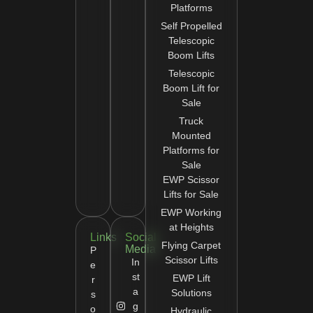
Platforms
Self Propelled
Telescopic
Boom Lifts
Telescopic
Boom Lift for
Sale
Truck
Mounted
Platforms for
Sale
EWP Scissor
Lifts for Sale
EWP Working
at Heights
Links
Social
Flying Carpet
Media
P
Scissor Lifts
In
e
st
EWP Lift
r
a
Solutions
s
g
o
Hydraulic