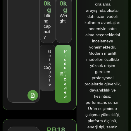
0
k
0
k
kiralama
g
g
arayışında olsalar
Lifti
Wei
dahi uzun vadeli
ng
ght
kullanım avantajları
cap
nedeniyle satın
acit
alma seçeneklerini
y
incelemeye
yönelmektedir.
P
G
Modern manlift
r
e
modelleri özellikle
o
t
d
a
yüksek erişim
u
Q
gereken
c
u
t
o
profesyonel
R
t
projelerde güvenlik,
e
e
vi
dayanıklılık ve
e
kesintisiz
w
performans sunar.
Ürün seçiminde
çalışma yüksekliği,
platform ölçüsü,
enerji tipi, zemin
PB18