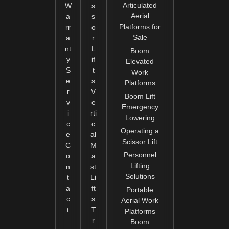
Articulated
W
s
Aerial
a
s
Platforms for
rr
o
Sale
a
r
nt
L
Boom
y
if
Elevated
S
t
Work
e
s
Platforms
r
V
Boom Lift
v
e
Emergency
i
rti
Lowering
c
c
Operating a
e
al
Scissor Lift
C
M
Personnel
o
a
Lifting
n
st
Solutions
t
Li
a
ft
Portable
c
s
Aerial Work
t
T
Platforms
r
Boom