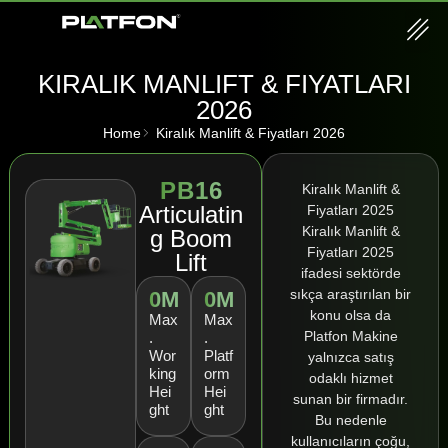
KIRALIK MANLIFT & FIYATLARI
2026
Home
Kiralık Manlift & Fiyatları 2026
PB16
Kiralık Manlift &
Articulatin
Fiyatları 2025
Kiralık Manlift &
g Boom
Fiyatları 2025
Lift
ifadesi sektörde
sıkça araştırılan bir
0
M
0
M
konu olsa da
Max
Max
Platfon Makine
.
.
Wor
Platf
yalnızca satış
king
orm
odaklı hizmet
Hei
Hei
sunan bir firmadır.
ght
ght
Bu nedenle
kullanıcıların çoğu,