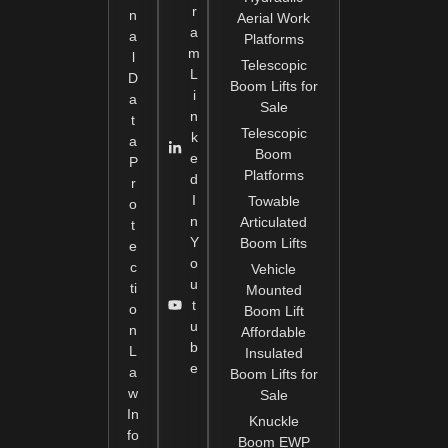
r
n
Aerial Work
a
a
Platforms
m
l
Telescopic
L
D
Boom Lifts for
i
a
Sale
n
t
Telescopic
k
a
Boom
e
P
Platforms
d
r
I
Towable
o
n
Articulated
t
Y
Boom Lifts
e
o
c
Vehicle
u
ti
Mounted
t
o
Boom Lift
u
n
Affordable
b
L
Insulated
e
a
Boom Lifts for
w
Sale
In
Knuckle
fo
Boom EWP