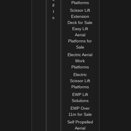
Platforms
if
Scissor Lift
t
Extension
s
Deck for Sale
Easy Lift
Aerial
Platforms for
Sale
Electric Aerial
Work
Platforms
Electric
Scissor Lift
Platforms
EWP Lift
Solutions
EWP Over
11m for Sale
Self Propelled
Aerial