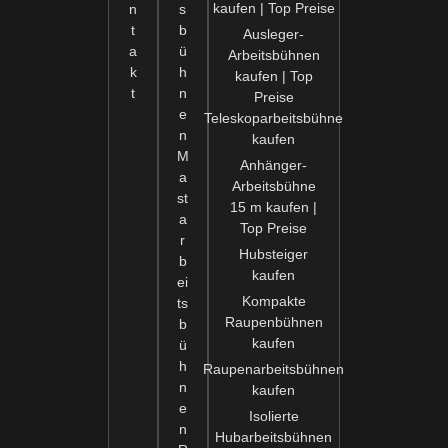
kaufen | Top Preise
n
s
t
b
Ausleger-
a
ü
Arbeitsbühnen
k
h
kaufen | Top
t
n
Preise
e
Teleskoparbeitsbühne
n
kaufen
M
Anhänger-
a
Arbeitsbühne
st
15 m kaufen |
a
Top Preise
r
Hubsteiger
b
kaufen
ei
Kompakte
ts
Raupenbühnen
b
kaufen
ü
h
Raupenarbeitsbühnen
n
kaufen
e
Isolierte
n
Hubarbeitsbühnen