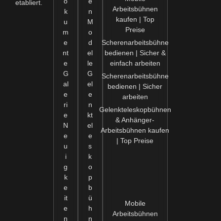
o
e
etabliert.
Arbeitsbühnen
k
n
kaufen | Top
u
M
Preise
m
o
e
d
Scherenarbeitsbühne
nt
el
bedienen | Sicher &
e
le
einfach arbeiten
G
G
Scherenarbeitsbühne
al
el
bedienen | Sicher
e
e
arbeiten
ri
n
Gelenkteleskopbühnen
e
kt
& Anhänger-
N
el
Arbeitsbühnen kaufen
e
e
| Top Preise
u
s
i
k
g
o
k
p
e
b
it
ü
Mobile
e
h
Arbeitsbühnen
n
n