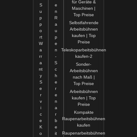
für Geräte &
S
e
Maschinen |
u
n
Top Preise
p
R
Selbstfahrende
p
a
Arbeitsbühnen
o
u
kaufen | Top
rt
p
Preise
W
e
a
n
Teleskoparbeitsbühnen
rr
-
kaufen-2
a
S
Sonder-
nt
c
Arbeitsbühnen
y
h
nach Maß |
S
e
Top Preise
e
r
Arbeitsbühnen
r
e
kaufen | Top
v
n
Preise
i
a
Kompakte
c
r
Raupenarbeitsbühnen
e
b
kaufen
K
e
Raupenarbeitsbühnen
o
it