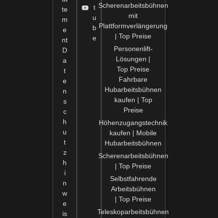
Scherenarbeitsbühnen
t
te
mit
u
m
Plattformverlängerung
b
e
| Top Preise
e
HÄNDLER/VERTRIEBSPARTNER
nt
WERDEN
Personenlift-
D
Lösungen |
Unser Expertenteam wird sich
a
schnellstmöglich mit Ihnen in Verbindung
Top Preise
t
setzen.
Fahrbare
e
Hubarbeitsbühnen
n
kaufen | Top
s
Preise
c
h
Höhenzugangstechnik
u
kaufen | Mobile
t
Hubarbeitsbühnen
Schicken
z
Scherenarbeitsbühnen
h
| Top Preise
i
Selbstfahrende
n
Arbeitsbühnen
w
| Top Preise
e
Teleskoparbeitsbühnen
is