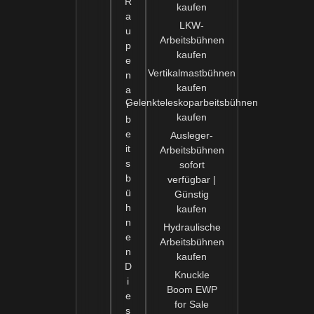
R
kaufen
a
LKW-
u
Arbeitsbühnen
p
kaufen
e
Vertikalmastbühnen
n
kaufen
a
Gelenkteleskoparbeitsbühnen
r
kaufen
b
e
Ausleger-
it
Arbeitsbühnen
s
sofort
b
verfügbar |
ü
Günstig
h
kaufen
n
Hydraulische
e
Arbeitsbühnen
n
kaufen
D
Knuckle
i
Boom EWP
e
for Sale
s