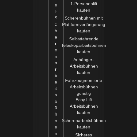
1-Personenlift
e
kaufen
l-
S
Scherenbühnen mit
c
Plattformverlängerung
h
kaufen
e
Selbstfahrende
r
Teleskoparbeitsbühnen
e
kaufen
n
Anhänger-
a
Arbeitsbühnen
r
kaufen
b
Fahrzeugmontierte
e
Arbeitsbühnen
it
günstig
s
Easy Lift
b
Arbeitsbühnen
ü
kaufen
h
n
Scherenarbeitsbühnen
e
kaufen
n
Sicheres