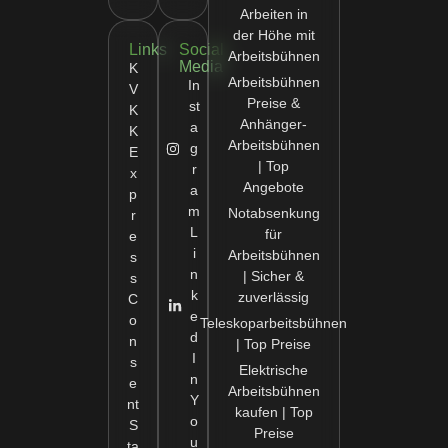
Arbeiten in
der Höhe mit
Links
Social
Arbeitsbühnen
Media
K
Arbeitsbühnen
In
V
Preise &
st
K
Anhänger-
a
K
Arbeitsbühnen
g
E
| Top
r
x
Angebote
a
p
m
Notabsenkung
r
L
für
e
i
Arbeitsbühnen
s
n
| Sicher &
s
k
zuverlässig
C
e
o
Teleskoparbeitsbühnen
d
n
| Top Preise
I
s
Elektrische
n
e
Arbeitsbühnen
Y
nt
kaufen | Top
o
S
Preise
u
ta