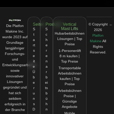
Seiten
Produkte
Vertical
© Copyright
Die Platfon
Mast Lifts
S
S
2026
Makine Inc.
Hubarbeitsbühnen
t
c
Platfon
wurde 2023 auf
Lösungen | Top
a
h
Makine
All
Grundlage
Preise
rt
e
Rights
langjähriger
s
r
1-Personenlift
Reserved.
Forschungs-
e
e
8 m kaufen |
und
it
n
Top Preise
Entwicklungsarbeiten
e
a
Transportable
sowie
Ü
r
Arbeitsbühnen
innovativer
b
b
kaufen | Top
Lösungen
e
ei
Preise
gegründet und
r
ts
Arbeitsbühnen
hat sich
u
b
Preise |
seitdem
n
ü
Günstige
s
h
erfolgreich in
Angebote
D
n
der Branche
Mobile