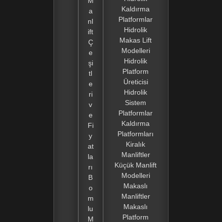
M
Kaldırma
a
Platformlar
nl
Hidrolik
ift
Makas Lift
Ç
Modelleri
e
Hidrolik
şi
Platform
tl
Üreticisi
e
Hidrolik
ri
Sistem
v
Platformlar
e
Kaldırma
Fi
Platformları
y
Kiralık
at
Manliftler
la
Küçük Manlift
rı
Modelleri
B
Makaslı
o
Manliftler
m
Makaslı
lu
Platform
M