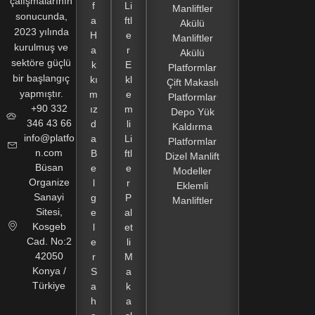
çalışmalarının
f
Li
Manliftler
sonucunda,
a
ftl
Akülü
2023 yılında
H
e
Manliftler
kurulmuş ve
a
r
Akülü
sektöre güçlü
k
E
Platformlar
bir başlangıç
kı
kl
Çift Makaslı
yapmıştır.
m
e
Platformlar
+90 332
ız
m
Depo Yük
346 43 66
d
li
Kaldırma
info@platfo
a
Li
Platformlar
n.com
B
ftl
Dizel Manlift
Büsan
e
e
Modeller
Organize
l
r
Eklemli
Sanayi
g
P
Manliftler
Sitesi,
e
al
Kosgeb
l
et
Cad. No:2
e
li
42050
r
M
Konya /
S
a
Türkiye
a
k
h
a