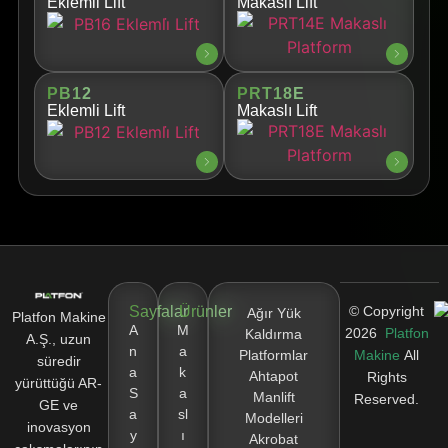
Eklemli̇ Lift
Makaslı Lift
PB12
PRT18E
Eklemli Lift
Makaslı Lift
Sayfalar
Ürünler
© Copyright
Ağır Yük
Platfon Makine
A
M
2026
Platfon
Kaldırma
A.Ş., uzun
n
a
Platformlar
Makine
All
süredir
a
k
Ahtapot
Rights
yürüttüğü AR-
S
a
Manlift
Reserved.
GE ve
a
sl
Modelleri
inovasyon
y
ı
Akrobat