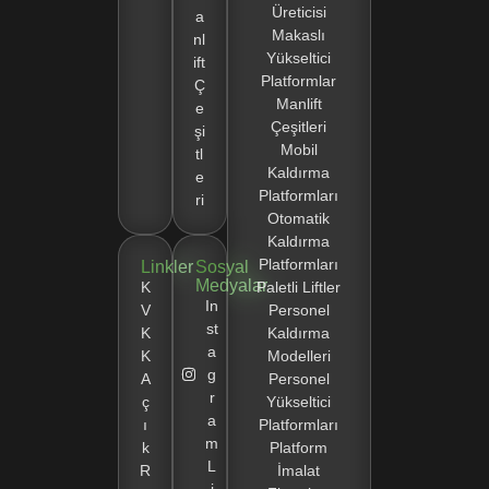
Üreticisi
a
Makaslı
nl
Yükseltici
ift
Platformlar
Ç
Manlift
e
Çeşitleri
şi
Mobil
tl
Kaldırma
e
Platformları
ri
Otomatik
Kaldırma
Platformları
Linkler
Sosyal
Medyalar
K
Paletli Liftler
In
V
Personel
st
K
Kaldırma
a
K
Modelleri
g
A
Personel
r
ç
Yükseltici
a
ı
Platformları
m
k
Platform
L
R
İmalat
i