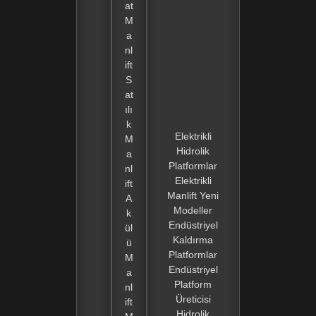
at
M
a
nl
ift
S
at
ılı
k
Elektrikli
M
Hidrolik
a
Platformlar
nl
Elektrikli
ift
Manlift Yeni
A
Modeller
k
Endüstriyel
ül
Kaldırma
ü
Platformlar
M
Endüstriyel
a
Platform
nl
Üreticisi
ift
Hidrolik