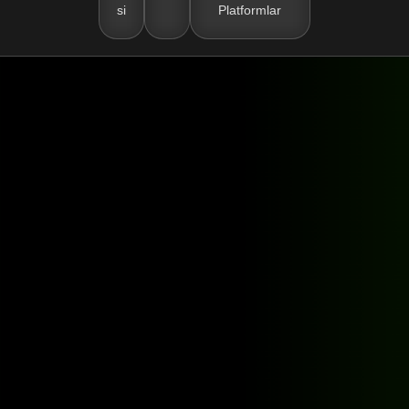
si
Platformlar