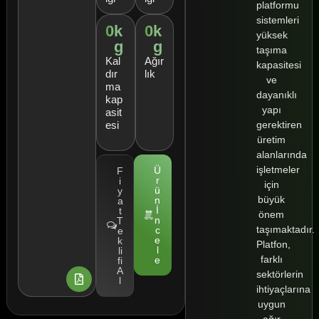
platformu
sistemleri
0
k
0
k
yüksek
g
g
taşıma
Kal
Ağır
kapasitesi
dır
lık
ve
ma
dayanıklı
kap
yapı
asit
gerektiren
esi
üretim
alanlarında
işletmeler
Ü
F
r
i
için
ü
y
büyük
n
a
İ
t
önem
n
T
taşımaktadır.
c
e
e
k
Platfon,
l
li
farklı
e
fi
A
sektörlerin
l
ihtiyaçlarına
uygun
ağır