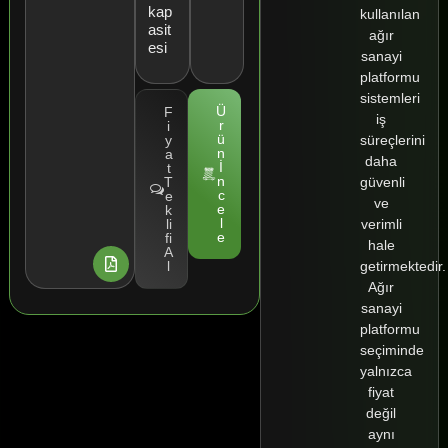
kap
kullanılan
asit
ağır
esi
sanayi
platformu
sistemleri
Ü
F
iş
r
i
ü
süreçlerini
y
n
a
daha
İ
t
n
güvenli
T
c
e
ve
e
k
l
verimli
li
e
fi
hale
A
getirmektedir.
l
Ağır
sanayi
platformu
seçiminde
yalnızca
fiyat
değil
aynı