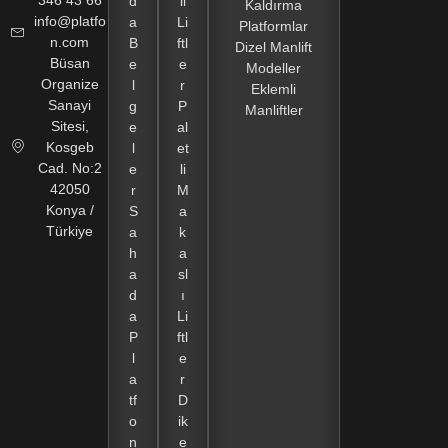
346 43 66
d
li
Kaldırma
info@platfo
a
Li
Platformlar
n.com
B
ftl
Dizel Manlift
Büsan
e
e
Modeller
Organize
l
r
Eklemli
Sanayi
g
P
Manliftler
Sitesi,
e
al
Kosgeb
l
et
Cad. No:2
e
li
42050
r
M
Konya /
S
a
Türkiye
a
k
h
a
a
sl
d
ı
a
Li
P
ftl
l
e
a
r
tf
D
o
ik
n
e