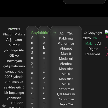
Sayfalar
Ürünler
© Copyright
Ağır Yük
Platfon Makine
A
M
2026
Platfon
Kaldırma
A.Ş., uzun
n
a
Platformlar
Makine
All
süredir
a
k
Ahtapot
Rights
yürüttüğü AR-
S
a
Manlift
Reserved.
GE ve
a
sl
Modelleri
inovasyon
y
ı
Akrobat
çalışmalarının
f
Li
Manliftler
sonucunda,
a
ftl
Akülü
2023 yılında
H
e
Manliftler
kurulmuş ve
a
r
Akülü
sektöre güçlü
k
E
Platformlar
bir başlangıç
kı
kl
Çift Makaslı
yapmıştır.
m
e
Platformlar
+90 332
ız
m
Depo Yük