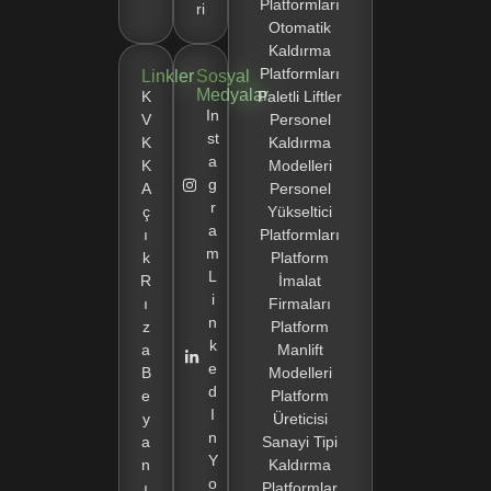
Platformları
ri
Otomatik
Kaldırma
Platformları
Linkler
Sosyal
Medyalar
K
Paletli Liftler
In
V
Personel
st
K
Kaldırma
a
K
Modelleri
g
A
Personel
r
ç
Yükseltici
a
ı
Platformları
m
k
Platform
L
R
İmalat
i
ı
Firmaları
n
z
Platform
k
a
Manlift
e
B
Modelleri
d
e
Platform
I
y
Üreticisi
n
a
Sanayi Tipi
Y
n
Kaldırma
o
ı
Platformlar