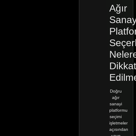
Ağır
Sanay
Platf
Seçer
Neler
Dikka
Edilme
Doğru
ağır
sanayi
platformu
seçimi
işletmeler
açısından
uzun