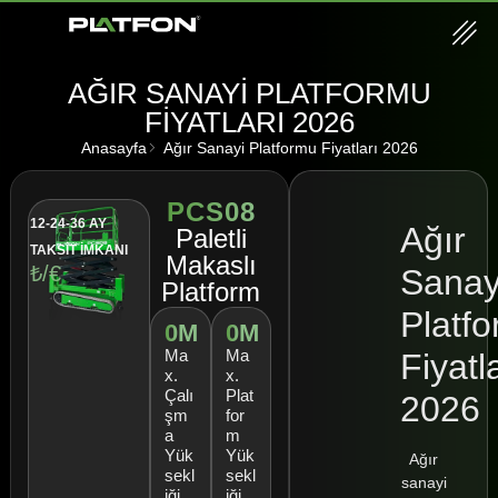
AĞIR SANAYI PLATFORMU
FIYATLARI 2026
Anasayfa
Ağır Sanayi Platformu Fiyatları 2026
PCS08
12-24-36 AY
Ağır
Paletli
TAKSİT İMKANI
Makaslı
₺/€
Sanay
Platform
Platf
0
M
0
M
Ma
Ma
Fiyatl
x.
x.
Çalı
Plat
2026
şm
for
a
m
Yük
Yük
Ağır
sekl
sekl
sanayi
iği
iği