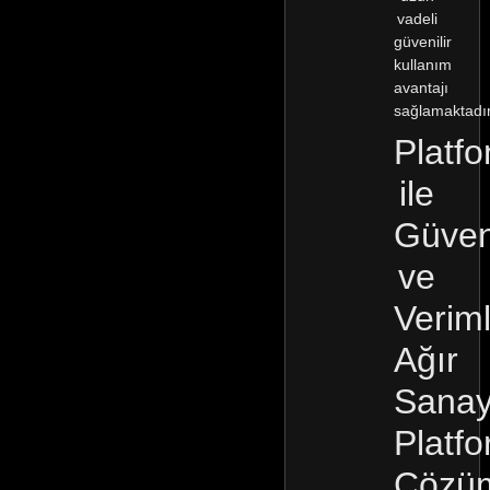
vadeli
güvenilir
kullanım
avantajı
sağlamaktadır
Platfo
ile
Güven
ve
Veriml
Ağır
Sanay
Platf
Çözüm