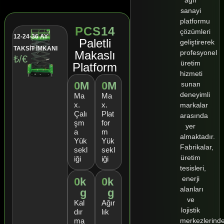
sanayi
platformu
PCS14
çözümleri
12-24-36 AY
Paletli
geliştirerek
TAKSİT İMKANI
profesyonel
Makaslı
₺/€
üretim
Platform
hizmeti
0
M
0
M
sunan
deneyimli
Ma
Ma
x.
x.
markalar
Çalı
Plat
arasında
şm
for
yer
a
m
almaktadır.
Yük
Yük
Fabrikalar,
sekl
sekl
üretim
iği
iği
tesisleri,
enerji
0
k
0
k
alanları
g
g
ve
Kal
Ağır
lojistik
dır
lık
merkezlerind
ma