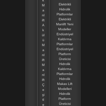
k
Elektrikli
M
Hidrolik
a
Platformlar
nl
Elektrikli
ift
Manlift Yeni
A
Modeller
k
Endüstriyel
ül
Kaldırma
ü
Platformlar
M
Endüstriyel
a
Platform
nl
Üreticisi
ift
Hidrolik
M
Kaldırma
a
Platformlar
nl
Hidrolik
ift
Makas Lift
Ç
Modelleri
e
Hidrolik
şi
Platform
tl
Üreticisi
e