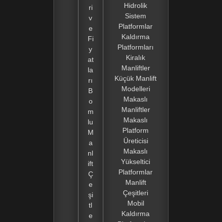
Hidrolik
ri
Sistem
v
Platformlar
e
Kaldırma
Fi
Platformları
y
Kiralık
at
Manliftler
la
Küçük Manlift
rı
Modelleri
B
Makaslı
o
Manliftler
m
Makaslı
lu
Platform
M
Üreticisi
a
Makaslı
nl
Yükseltici
ift
Platformlar
Ç
Manlift
e
Çeşitleri
şi
Mobil
tl
Kaldırma
e