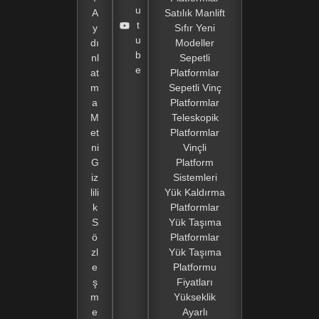
u
A
Satılık Manlift
t
y
Sıfır Yeni
u
dı
Modeller
b
nl
Sepetli
e
at
Platformlar
m
Sepetli Vinç
a
Platformlar
M
Teleskopik
et
Platformlar
ni
Vinçli
G
Platform
iz
Sistemleri
lili
Yük Kaldırma
k
Platformlar
S
Yük Taşıma
ö
Platformlar
zl
Yük Taşıma
e
Platformu
ş
Fiyatları
m
Yükseklik
e
Ayarlı