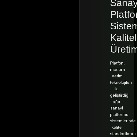
Sanay
Platf
Siste
Kalitel
Üreti
Platfon,
modern
üretim
teknolojileri
ile
geliştirdiği
ağır
sanayi
platformu
sistemlerinde
kalite
standartlarını