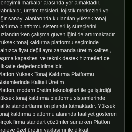
deneyimli markalar arasında yer almaktadır.
abrikalar, üretim tesisleri, lojistik merkezleri ve
ağır sanayi alanlarında kullanılan yüksek tonaj
kaldırma platformu sistemleri iş süreçlerini
hızlandırırken çalışma güvenliğini de artırmaktadır.
Yüksek tonaj kaldırma platformu seçiminde
yalnızca fiyat değil aynı zamanda üretim kalitesi,
taşıma kapasitesi ve teknik destek hizmetleri de
ikkatle değerlendirilmelidir.
Platfon Yüksek Tonaj Kaldırma Platformu
Sistemlerinde Kaliteli Üretim
latfon, modern üretim teknolojileri ile geliştirdiği
yüksek tonaj kaldırma platformu sistemlerinde
kalite standartlarını ön planda tutmaktadır. Yüksek
tonaj kaldırma platformu alanında faaliyet gösteren
birçok firma standart çözümler sunarken Platfon
projeye özel üretim yaklaşımı ile dikkat