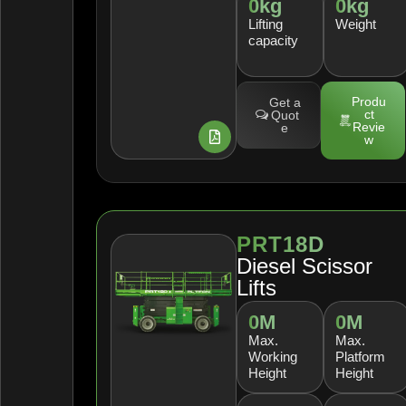
0
kg
0
kg
Lifting
Weight
capacity
Produ
Get a
ct
Quot
Revie
e
w
PRT18D
Diesel Scissor
Lifts
0
M
0
M
Max.
Max.
Working
Platform
Height
Height