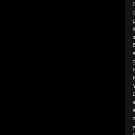
p
ö
ü