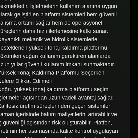
çekmektedir. İşletmelerin kullanım alanına uygun
larak geliştirilen platform sistemleri hem güvenli
çalışma ortamı sağlar hem de operasyonel
süreçlerin daha hızlı ilerlemesine katkı sunar.
Dayanıklı mekanik ve hidrolik sistemlerle
desteklenen yüksek tonaj kaldırma platformu
çözümleri yoğun kullanım gerektiren alanlarda
uzun yıllar güvenli kullanım imkanı sunmaktadır.
Yüksek Tonaj Kaldırma Platformu Seçerken
Nelere Dikkat Edilmeli
Doğru yüksek tonaj kaldırma platformu seçimi
işletmeler açısından uzun vadeli avantaj sağlar.
Kalitesiz üretim süreçlerinden geçen sistemler
zaman içerisinde bakım maliyetlerini artırabilir ve
ş güvenliği açısından risk oluşturabilir. Platfon,
üretimin her aşamasında kalite kontrol uygulayan