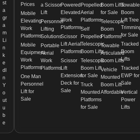
st
Prices
a Scissor
Powered
Propelled
Boom Lifts
Towable
a
Lift
Elevated
Aerial
for Sale
Boom
Mobile
gr
Work
Platforms
Lift Tree
Elevating
Personnel
Telescopic
a
Platforms
Trimmin
Work
Lifting
Self
Boom
m
for Sale
Platforms
Solutions
Scissor
Propelled
Platforms
Li
Lift Aerial
Telescopic
Tracked
Mobile
Portable
Towable
n
Platforms
Boom Lifts
Boom
Equipment
Aerial
Articulated
k
Lifts
Work
Work
Scissor
Telescopic
Boom Lifts
e
Platforms
Platforms
Lift
Boom Lift
Tracked
Vehicle
dI
Extension
for Sale
EWP for
One Man
Mounted
n
Deck for
Sale
Personnel
Truck
Boom Lift
Y
Sale
Lift for
Mounted
Affordable
Vertical
o
Sale
Platforms
Power
ut
for Sale
Lifts
u
b
e