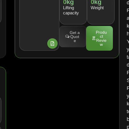
0
kg
0
kg
Lifting
Weight
F
capacity
Produ
Get a
ct
Quot
Revie
e
w
d
P