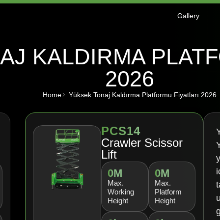
Gallery
AJ KALDIRMA PLATF
2026
Home
Yüksek Tonaj Kaldırma Platformu Fiyatları 2026
PCS14
Crawler Scissor
Lift
0
M
0
M
Max.
Max.
t
Working
Platform
Height
Height