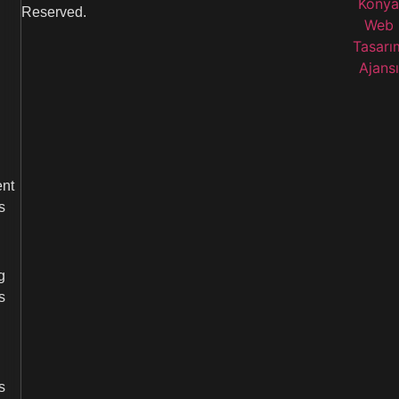
Reserved.
nt
s
g
s
s