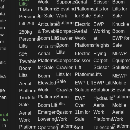
Work
Supported
Aerial
Scissor
Boom
Lifts
al
Platforms
Elevating
Platforms
Lifts for
Lifts for
1 Man
ata
for Sale
Work
for Sale
Sale
Sale
Personnel
ote
Platforms
Lift 25ft
Articulated
Electric
EWP
Knuckle
ion
& Towable
Compact
Aerial
Working
Boom
250kg
aw
Boom Lifts
Crawler
Work
at
EWP for
Personnel
for
Boom
Platforms
Heights
Sale
Lifts
Articulated
tio
Lifts
Aerial
Electric
Flying
MEWP
50ft
Platforms
Compact
Scissor
Carpet
Equipme
Towable
tic
for Sale
Crawler
Lift
Scissor
Solution
Boom
Lifts for
Platforms
Lifts
Lifts
Boom
MEWP
iva
Sale
Elevated
EWP Lift
EWP Lift
Mobile
Aerial
Work
Crawler
Solutions
Solutions
Elevatin
gre
Platform
Platforms
Boom
Platform
men
Truck for
EWP
Hydraulic
Lifts
Sale
Boom Lift
Over
Aerial
Mobile
Emergency
Custom
11m for
Work
Aerial
Aerial
cial
Lowering
Work
Sale
Platforms
Work
edia
Work
In
Platforms
Platform
Platform
Operating
Self
Telescopic