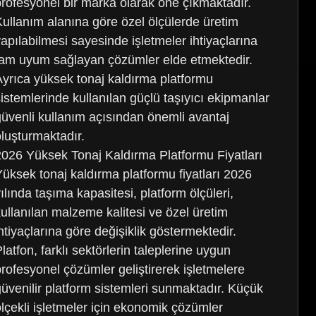
profesyonel bir marka olarak öne çıkmaktadır.
Kullanım alanına göre özel ölçülerde üretim
yapılabilmesi sayesinde işletmeler ihtiyaçlarına
tam uyum sağlayan çözümler elde etmektedir.
Ayrıca yüksek tonaj kaldırma platformu
sistemlerinde kullanılan güçlü taşıyıcı ekipmanlar
güvenli kullanım açısından önemli avantaj
oluşturmaktadır.
2026 Yüksek Tonaj Kaldırma Platformu Fiyatları
Yüksek tonaj kaldırma platformu fiyatları 2026
ılında taşıma kapasitesi, platform ölçüleri,
kullanılan malzeme kalitesi ve özel üretim
ihtiyaçlarına göre değişiklik göstermektedir.
latfon, farklı sektörlerin taleplerine uygun
profesyonel çözümler geliştirerek işletmelere
güvenilir platform sistemleri sunmaktadır. Küçük
ölçekli işletmeler için ekonomik çözümler