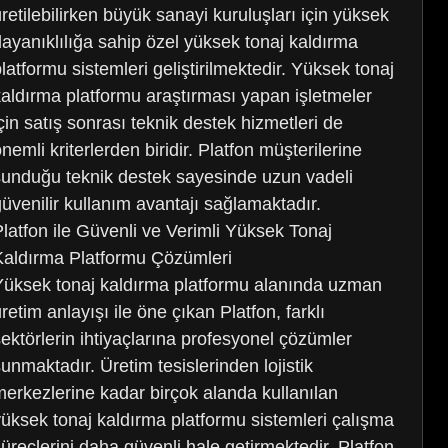
üretilebilirken büyük sanayi kuruluşları için yüksek
dayanıklılığa sahip özel yüksek tonaj kaldırma
latformu sistemleri geliştirilmektedir. Yüksek tonaj
kaldırma platformu araştırması yapan işletmeler
için satış sonrası teknik destek hizmetleri de
nemli kriterlerden biridir. Platfon müşterilerine
sunduğu teknik destek sayesinde uzun vadeli
güvenilir kullanım avantajı sağlamaktadır.
Platfon ile Güvenli ve Verimli Yüksek Tonaj
Kaldırma Platformu Çözümleri
Yüksek tonaj kaldırma platformu alanında uzman
retim anlayışı ile öne çıkan Platfon, farklı
sektörlerin ihtiyaçlarına profesyonel çözümler
sunmaktadır. Üretim tesislerinden lojistik
merkezlerine kadar birçok alanda kullanılan
yüksek tonaj kaldırma platformu sistemleri çalışma
süreçlerini daha güvenli hale getirmektedir. Platfon