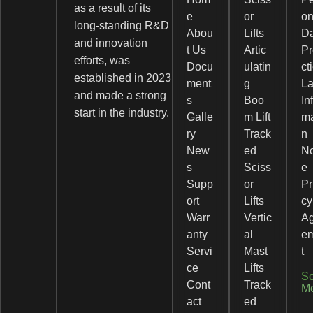
as a result of its
e
or
on
long-standing R&D
Abou
Lifts
D
and innovation
t Us
Artic
Pr
efforts, was
Docu
ulatin
ct
established in 2023
ment
g
L
and made a strong
s
Boo
In
start in the industry.
Galle
m Lift
ma
ry
Track
n
New
ed
No
s
Sciss
e
Supp
or
Pr
ort
Lifts
cy
Warr
Vertic
A
anty
al
e
Servi
Mast
t
ce
Lifts
So
Cont
Track
M
act
ed