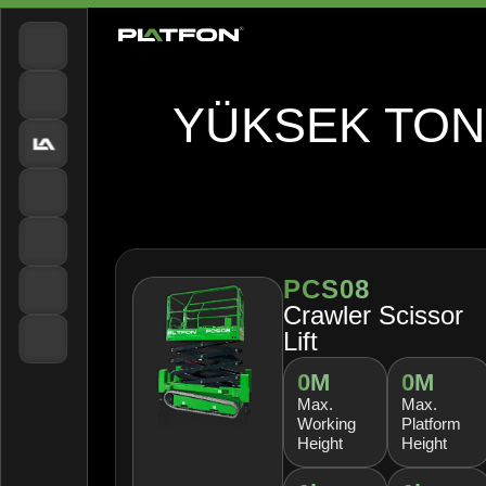
YÜKSEK TON
PCS08
Crawler Scissor
Lift
0
M
0
M
Max.
Max.
Working
Platform
Height
Height