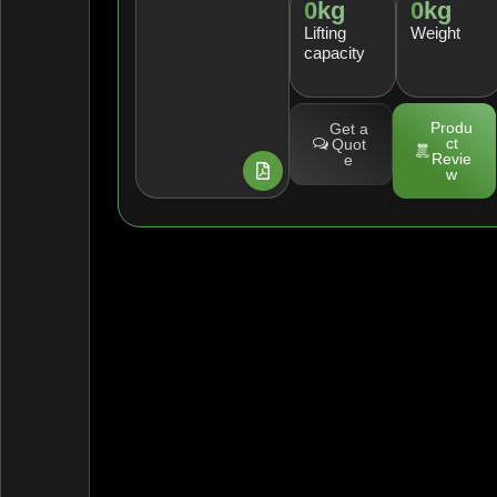
0
kg
0
kg
Lifting
Weight
capacity
Produ
Get a
ct
Quot
Revie
e
w